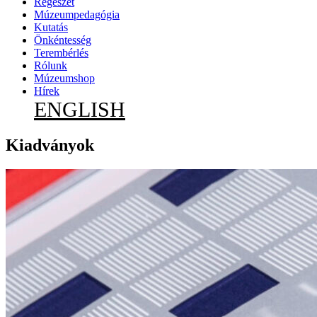
Régészet
Múzeumpedagógia
Kutatás
Önkéntesség
Terembérlés
Rólunk
Múzeumshop
Hírek
ENGLISH
Kiadványok