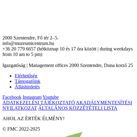
2000 Szentendre, Fő tér 2–5.
info@muzeumicentrum.hu
+36 20 779 6657 (hétköznap 10 és 17 óra között | during weekdays
from 10 am to 5 pm)
Igazgatóság | Management offices 2000 Szentendre, Duna korzó 25
Elérhetőség
Támogatóink
Álláshirdetés
Facebook
Instagram
Youtube
ADATKEZELÉSI TÁJÉKOZTATÓ
AKADÁLYMENTESÍTÉSI
NYILATKOZAT
ÁLTALÁNOS KÖZZÉTÉTELI LISTA
AHOL AZ ÉRTÉK ÉLMÉNY!
© FMC 2022-2025