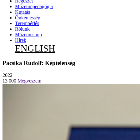
Régészet
Múzeumpedagógia
Kutatás
Önkéntesség
Terembérlés
Rólunk
Múzeumshop
Hírek
ENGLISH
Pacsika Rudolf: Képtelenség
2022
13 000
Megveszem