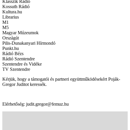
Klasszik Rádió
Kossuth Rádió
Kultura.hu
Librarius
M1
M5
Magyar Múzeumok
Országút
Pilis-Dunakanyari Hírmondó
Punkt.hu
Rádió Bézs
Rádió Szentendre
Szentendre és Vidéke
TV Szentendre
Kérjük, hogy a támogatói és partneri együttműködésekért Poják-
Gregor Juditot keressék.
Elérhetőség: judit.gregor@femuz.hu