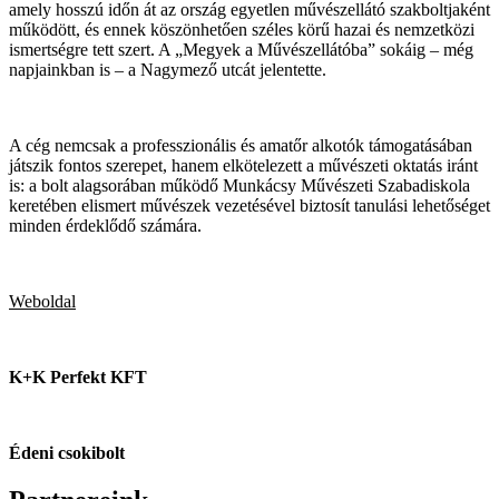
amely hosszú időn át az ország egyetlen művészellátó szakboltjaként
működött, és ennek köszönhetően széles körű hazai és nemzetközi
ismertségre tett szert. A „Megyek a Művészellátóba” sokáig – még
napjainkban is – a Nagymező utcát jelentette.
A cég nemcsak a professzionális és amatőr alkotók támogatásában
játszik fontos szerepet, hanem elkötelezett a művészeti oktatás iránt
is: a bolt alagsorában működő Munkácsy Művészeti Szabadiskola
keretében elismert művészek vezetésével biztosít tanulási lehetőséget
minden érdeklődő számára.
Weboldal
K+K Perfekt KFT
Édeni csokibolt