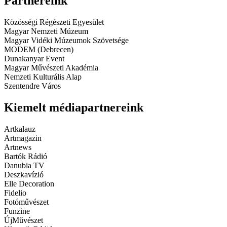
Partnereink
Közösségi Régészeti Egyesület
Magyar Nemzeti Múzeum
Magyar Vidéki Múzeumok Szövetsége
MODEM (Debrecen)
Dunakanyar Event
Magyar Művészeti Akadémia
Nemzeti Kulturális Alap
Szentendre Város
Kiemelt médiapartnereink
Artkalauz
Artmagazin
Artnews
Bartók Rádió
Danubia TV
Deszkavízió
Elle Decoration
Fidelio
Fotóművészet
Funzine
ÚjMűvészet