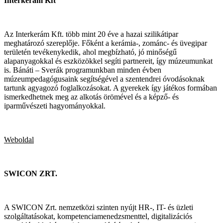
Interkerám Kft
Az Interkerám Kft. több mint 20 éve a hazai szilikátipar
meghatározó szereplője. Főként a kerámia-, zománc- és üvegipar
területén tevékenykedik, ahol megbízható, jó minőségű
alapanyagokkal és eszközökkel segíti partnereit, így múzeumunkat
is. Bánáti – Sverák programunkban minden évben
múzeumpedagógusaink segítségével a szentendrei óvodásoknak
tartunk agyagozó foglalkozásokat. A gyerekek így játékos formában
ismerkedhetnek meg az alkotás örömével és a képző- és
iparművészeti hagyományokkal.
Weboldal
SWICON ZRT.
A SWICON Zrt. nemzetközi szinten nyújt HR-, IT- és üzleti
szolgáltatásokat, kompetenciamenedzsmenttel, digitalizációs