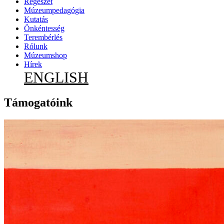
Régészet
Múzeumpedagógia
Kutatás
Önkéntesség
Terembérlés
Rólunk
Múzeumshop
Hírek
ENGLISH
Támogatóink