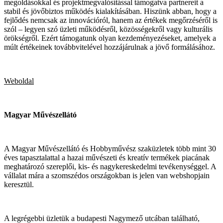
megoldásokkal és projektmegvalósítással támogatva partnereit a
stabil és jövőbiztos működés kialakításában. Hiszünk abban, hogy a
fejlődés nemcsak az innovációról, hanem az értékek megőrzéséről is
szól – legyen szó üzleti működésről, közösségekről vagy kulturális
örökségről. Ezért támogatunk olyan kezdeményezéseket, amelyek a
múlt értékeinek továbbvitelével hozzájárulnak a jövő formálásához.
Weboldal
Magyar Művészellátó
A Magyar Művészellátó és Hobbyművész szaküzletek több mint 30
éves tapasztalattal a hazai művészeti és kreatív termékek piacának
meghatározó szereplői, kis- és nagykereskedelmi tevékenységgel. A
vállalat mára a szomszédos országokban is jelen van webshopjain
keresztül.
A legrégebbi üzletük a budapesti Nagymező utcában található,