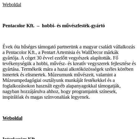
Weboldal
Pentacolor Kft. – hobbi- és művészfesték-gyártó
Évek óta hűséges támogató partnerünk a magyar családi vállalkozás
a Pentacolor Kft., a Pentart Artemisia és WallDecor márkák
gyártója. A céget 30 évvel ezelőtt vegyészek alapították. Fő
tevékenységük a hobbi, művész- és kreatív vegyszerek fejlesztése és
gyártása. Termékeik mára a hazai alkotóközösségek széles körében
ismertek és elismertek. Múzeumunk művészeit, valamint a
Múzeumpedagógiai osztályunk munkáját festékekkel és a
foglalkozásokon használt egyéb alapanyagokkal támogatják,
nagyban hozzájárulva ahhoz, hogy programjaink színesek,
inspirálóak és magas színvonalúak legyenek.
Weboldal