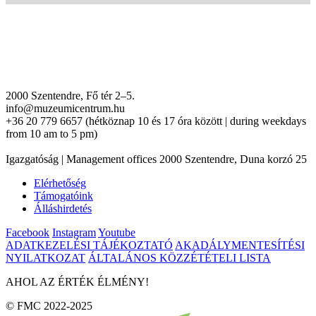
2000 Szentendre, Fő tér 2–5.
info@muzeumicentrum.hu
+36 20 779 6657 (hétköznap 10 és 17 óra között | during weekdays
from 10 am to 5 pm)
Igazgatóság | Management offices 2000 Szentendre, Duna korzó 25
Elérhetőség
Támogatóink
Álláshirdetés
Facebook
Instagram
Youtube
ADATKEZELÉSI TÁJÉKOZTATÓ
AKADÁLYMENTESÍTÉSI
NYILATKOZAT
ÁLTALÁNOS KÖZZÉTÉTELI LISTA
AHOL AZ ÉRTÉK ÉLMÉNY!
© FMC 2022-2025