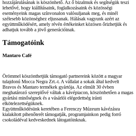
hozzájárulásának is köszönhető. Az ő bizalmuk és segítségük teszi
lehetővé, hogy kiállításaink, foglalkozásaink és közösségi
eseményeink magas színvonalon valósuljanak meg, és minél
szélesebb közönséghez eljussanak. Hálásak vagyunk azért az
együttműködésért, amely révén értékeinket közösen őrizhetjük és
adhatjuk tovább a jövő generációinak.
Támogatóink
Mantaro Café
Örömmel köszönthetjük támogató partnereink között a magyar
tulajdonú Mocca Negra Zrt.-t. A vállalat a sokak által kedvelt
Bravos és Mantaro termékek gyártója. Az elmúlt 30 évben
meghatározó szereplővé váltak a kávépiacon, köszönhetően a magas
gyártási minőségnek és a vásárlói elégedettség iránti
elkötelezettségüknek.
Együttműködésünk keretében a Ferenczy Múzeum kávézásra
kialakított pihenőterét támogatják, programjainkon pedig forró
csokoládéval kedveskednek látogatóinknak.