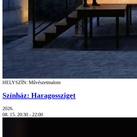
HELYSZÍN: Művészetmalom
Színház: Haragossziget
2026.
08. 15.
20:30
- 22:00