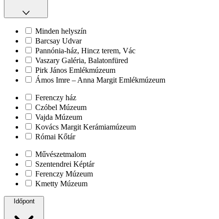
Minden helyszín
Barcsay Udvar
Pannónia-ház, Hincz terem, Vác
Vaszary Galéria, Balatonfüred
Pirk János Emlékmúzeum
Ámos Imre – Anna Margit Emlékmúzeum
Ferenczy ház
Czóbel Múzeum
Vajda Múzeum
Kovács Margit Kerámiamúzeum
Római Kőtár
Művészetmalom
Szentendrei Képtár
Ferenczy Múzeum
Kmetty Múzeum
Időpont