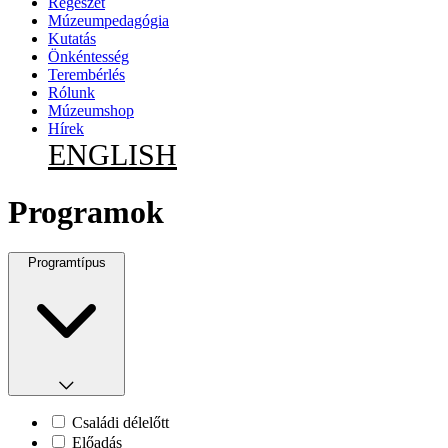
Régészet
Múzeumpedagógia
Kutatás
Önkéntesség
Terembérlés
Rólunk
Múzeumshop
Hírek
ENGLISH
Programok
Programtípus
Családi délelőtt
Előadás