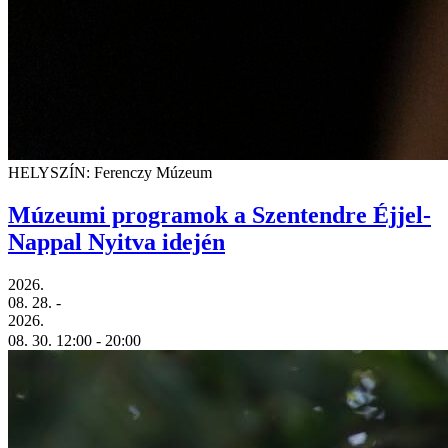
HELYSZÍN: Ferenczy Múzeum
Múzeumi programok a Szentendre Éjjel-
Nappal Nyitva idején
2026.
08. 28.
-
2026.
08. 30.
12:00
- 20:00