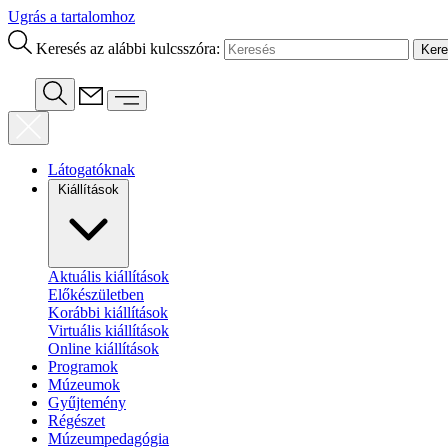
Ugrás a tartalomhoz
Keresés az alábbi kulcsszóra:
Látogatóknak
Kiállítások
Aktuális kiállítások
Előkészületben
Korábbi kiállítások
Virtuális kiállítások
Online kiállítások
Programok
Múzeumok
Gyűjtemény
Régészet
Múzeumpedagógia