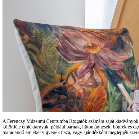
A Ferenczy Múzeumi Centrumba látogatók számára saját kiadványok és
különféle emléktárgyak, például párnák, hűtőmágnesek, bögrék és eg
maradandó emléket vigyenek haza, vagy ajándékként meglepjék szeret