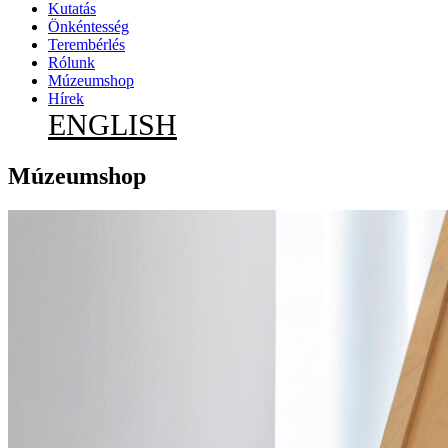
Kutatás
Önkéntesség
Terembérlés
Rólunk
Múzeumshop
Hírek
ENGLISH
Múzeumshop