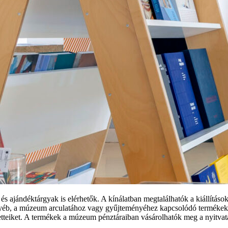
 ajándéktárgyak is elérhetők. A kínálatban megtalálhatók a kiállítás
yéb, a múzeum arculatához vagy gyűjteményéhez kapcsolódó termékek. E
teiket. A termékek a múzeum pénztáraiban vásárolhatók meg a nyitvata