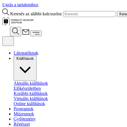
Ugrás a tartalomhoz
Keresés az alábbi kulcsszóra:
Látogatóknak
Kiállítások
Aktuális kiállítások
Előkészületben
Korábbi kiállítások
Virtuális kiállítások
Online kiállítások
Programok
Múzeumok
Gyűjtemény
Régészet