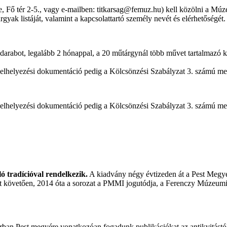
, Fő tér 2-5., vagy e-mailben: titkarsag@femuz.hu) kell közölni a Múz
rgyak listáját, valamint a kapcsolattartó személy nevét és elérhetőségét.
bot, legalább 2 hónappal, a 20 műtárgynál több művet tartalmazó kölc
 elhelyezési dokumentáció pedig a Kölcsönzési Szabályzat 3. számú mell
 elhelyezési dokumentáció pedig a Kölcsönzési Szabályzat 3. számú mell
 tradícióval rendelkezik.
A kiadvány négy évtizeden át a Pest Meg
sét követően, 2014 óta a sorozat a PMMI jogutódja, a Ferenczy Múzeum
ban Pest megyére vonatkozóan fogadunk publikációkat az antikvitástól