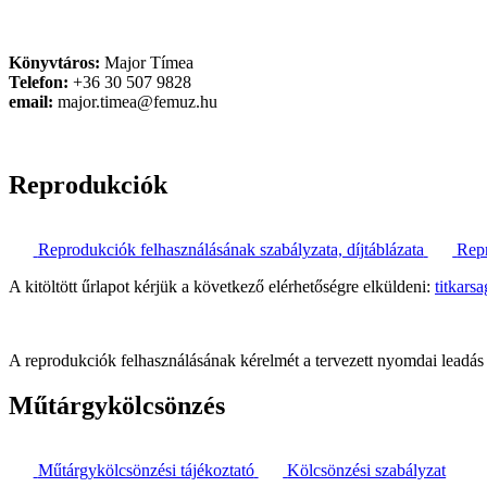
Könyvtáros:
Major Tímea
Telefon:
+36 30 507 9828
email:
major.timea@femuz.hu
Reprodukciók
Reprodukciók felhasználásának szabályzata, díjtáblázata
Repr
A kitöltött űrlapot kérjük a következő elérhetőségre elküldeni:
titkar
A reprodukciók felhasználásának kérelmét a tervezett nyomdai leadás e
Műtárgykölcsönzés
Műtárgykölcsönzési tájékoztató
Kölcsönzési szabályzat