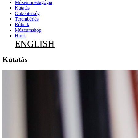
Múzeumpedagógia
Kutatás
Önkéntesség
Terembérlés
Rólunk
Múzeumshop
Hírek
ENGLISH
Kutatás