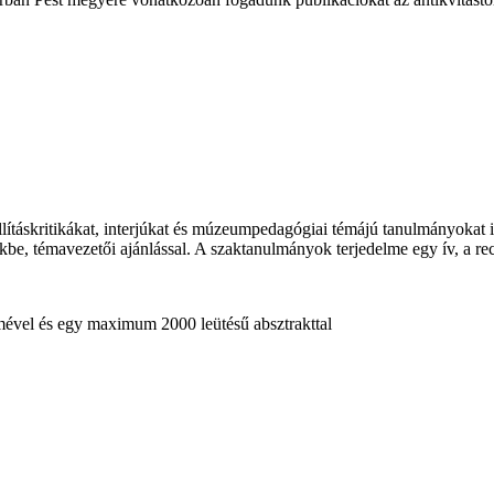
táskritikákat, interjúkat és múzeumpedagógiai témájú tanulmányokat is
e, témavezetői ajánlással. A szaktanulmányok terjedelme egy ív, a recen
ímével és egy maximum 2000 leütésű absztrakttal