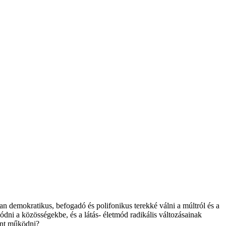
 demokratikus, befogadó és polifonikus terekké válni a múltról és a
ódni a közösségekbe, és a látás- életmód radikális változásainak
ént működni?