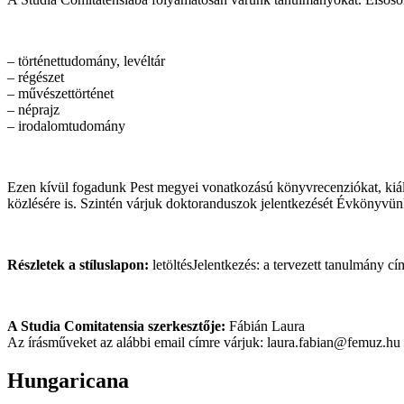
– történettudomány, levéltár
– régészet
– művészettörténet
– néprajz
– irodalomtudomány
Ezen kívül fogadunk Pest megyei vonatkozású könyvrecenziókat, kiállí
közlésére is. Szintén várjuk doktoranduszok jelentkezését Évkönyvünkb
Részletek a stíluslapon:
letöltésJelentkezés: a tervezett tanulmány c
A Studia Comitatensia szerkesztője:
Fábián Laura
Az írásműveket az alábbi email címre várjuk: laura.fabian@femuz.hu
Hungaricana