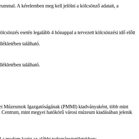
eummal. A kérelemben meg kell jelölni a kölcsönző adatait, a
sönzés esetén legalább 4 hónappal a tervezett kölcsönzési idő előtt
ékletében található.
ékletében található.
yei Múzeumok Igazgatóságának (PMMI) kiadványaként, több mint
i Centrum, mint megyei hatókörű városi múzeum kiadásában jelenik
 a modern korig az alábbi tudományterületekben: