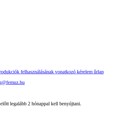
odukciók felhasználásának vonatkozó kérelem űrlap
sag@femuz.hu
lőtt legalább 2 hónappal kell benyújtani.