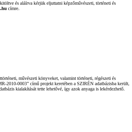
ltve és aláírva kérjük eljuttatni képzőművészeti, történeti és
.hu
címre.
éneti, művészeti könyveket, valamint történeti, régészeti és
MR-2010-0003” című projekt keretében a SZIRÉN adatbázisba került,
is kialakítását tette lehetővé, így azok anyaga is lekérdezhető.