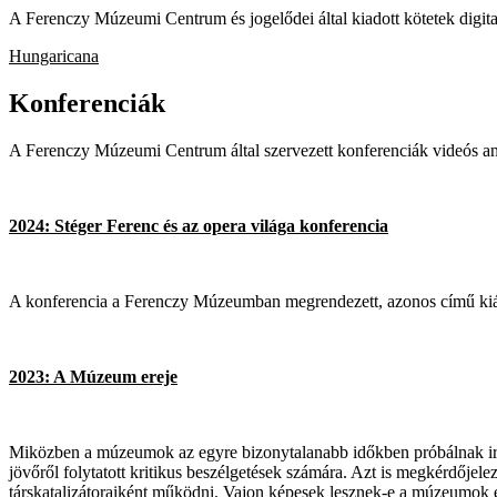
A Ferenczy Múzeumi Centrum és jogelődei által kiadott kötetek digita
Hungaricana
Konferenciák
A Ferenczy Múzeumi Centrum által szervezett konferenciák videós a
2024: Stéger Ferenc és az opera világa konferencia
A konferencia a Ferenczy Múzeumban megrendezett, azonos című kiál
2023: A Múzeum ereje
Miközben a múzeumok az egyre bizonytalanabb időkben próbálnak irány
jövőről folytatott kritikus beszélgetések számára. Azt is megkérdőjel
társkatalizátoraiként működni. Vajon képesek lesznek-e a múzeumok