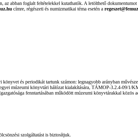
 abban foglalt feltételekkel kutathatók. A letölthető dokumentumot kitö
muz.hu
címre, régészeti és numizmatikai téma esetén a
regeszet@femuz
önyvet és periodikát tartunk számon: legnagyobb arányban művészettört
megyei múzeumi könyvtári hálózat kialakítására, TÁMOP-3.2.4-09/1/K
atósága fenntartásában működött múzeumi könyvtárakkal közös adatbáz
csönzési szolgáltatást is biztosítjuk.