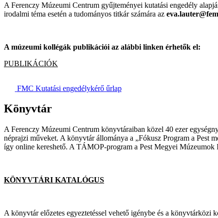
A Ferenczy Múzeumi Centrum gyűjteményei kutatási engedély alapján, az
irodalmi téma esetén a tudományos titkár számára az
eva.lauter@fe
A múzeumi kollégák publikációi az alábbi linken érhetők el:
PUBLIKÁCIÓK
FMC Kutatási engedélykérő űrlap
Könyvtár
A Ferenczy Múzeumi Centrum könyvtáraiban közel 40 ezer egységnyi k
néprajzi műveket. A könyvtár állománya a „Fókusz Program a Pest 
így online kereshető. A TÁMOP-program a Pest Megyei Múzeumok Igazg
KÖNYVTÁRI KATALÓGUS
A könyvtár előzetes egyeztetéssel vehető igénybe és a könyvtárközi köl