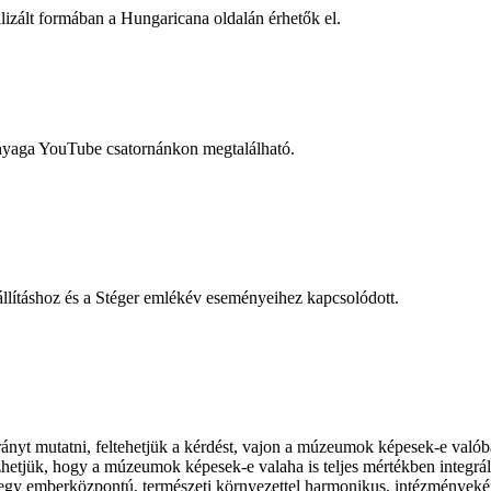
lizált formában a Hungaricana oldalán érhetők el.
nyaga YouTube csatornánkon megtalálható.
lításhoz és a Stéger emlékév eseményeihez kapcsolódott.
t mutatni, feltehetjük a kérdést, vajon a múzeumok képesek-e valóban
ezhetjük, hogy a múzeumok képesek-e valaha is teljes mértékben integrál
 egy emberközpontú, természeti környezettel harmonikus, intézmények