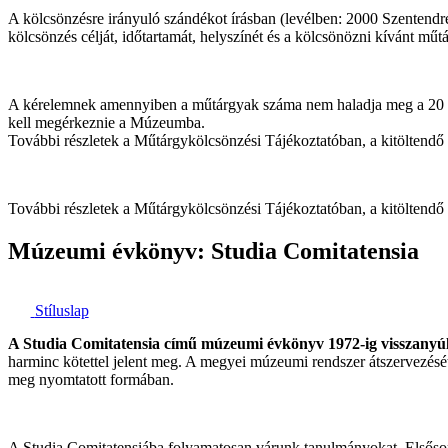
A kölcsönzésre irányuló szándékot írásban (levélben: 2000 Szentendre
kölcsönzés célját, időtartamát, helyszínét és a kölcsönözni kívánt műtá
A kérelemnek amennyiben a műtárgyak száma nem haladja meg a 20 dara
kell megérkeznie a Múzeumba.
További részletek a Műtárgykölcsönzési Tájékoztatóban, a kitöltendő
További részletek a Műtárgykölcsönzési Tájékoztatóban, a kitöltendő
Múzeumi évkönyv: Studia Comitatensia
Stíluslap
A Studia Comitatensia című múzeumi évkönyv 1972-ig visszanyúló
harminc kötettel jelent meg. A megyei múzeumi rendszer átszervezé
meg nyomtatott formában.
A Studia Comitatensiába folyamatosan várunk tanulmányokat. Elsősor