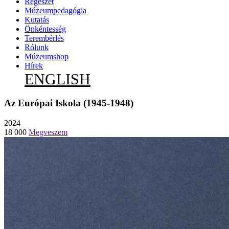
Régészet
Múzeumpedagógia
Kutatás
Önkéntesség
Terembérlés
Rólunk
Múzeumshop
Hírek
ENGLISH
Az Európai Iskola (1945-1948)
2024
18 000
Megveszem