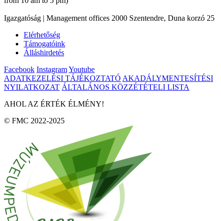
from 10 am to 5 pm)
Igazgatóság | Management offices 2000 Szentendre, Duna korzó 25
Elérhetőség
Támogatóink
Álláshirdetés
Facebook
Instagram
Youtube
ADATKEZELÉSI TÁJÉKOZTATÓ
AKADÁLYMENTESÍTÉSI
NYILATKOZAT
ÁLTALÁNOS KÖZZÉTÉTELI LISTA
AHOL AZ ÉRTÉK ÉLMÉNY!
© FMC 2022-2025