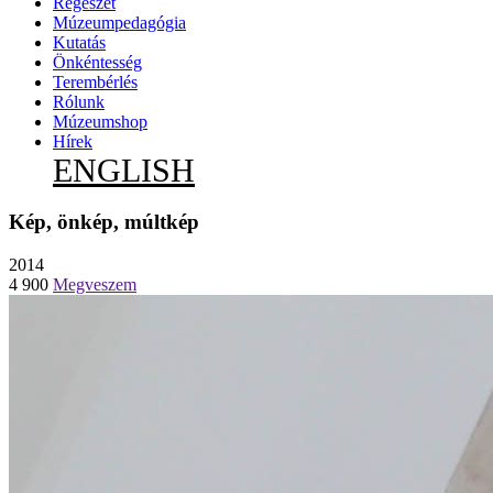
Régészet
Múzeumpedagógia
Kutatás
Önkéntesség
Terembérlés
Rólunk
Múzeumshop
Hírek
ENGLISH
Kép, önkép, múltkép
2014
4 900
Megveszem