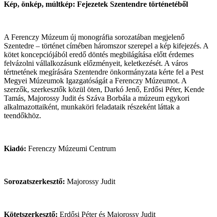
Kép, önkép, múltkép: Fejezetek Szentendre történetéből
A Ferenczy Múzeum új monográfia sorozatában megjelenő
Szentedre – történet címében háromszor szerepel a kép kifejezés. A
kötet koncepciójából eredő döntés megbilágítása előtt érdemes
felvázolni vállalkozásunk előzményeit, keletkezését. A város
tértnetének megírására Szentendre önkormányzata kérte fel a Pest
Megyei Múzeumok Igazgatóságát a Ferenczy Múzeumot. A
szerzők, szerkesztők közül öten, Darkó Jenő, Erdősi Péter, Kende
Tamás, Majorossy Judit és Száva Borbála a múzeum egykori
alkalmazottaiként, munkaköri feladataik részeként láttak a
teendőkhöz.
Kiadó:
Ferenczy Múzeumi Centrum
Sorozatszerkesztő:
Majorossy Judit
Kötetszerkesztő:
Erdősi Péter és Majorossy Judit