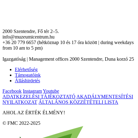
2000 Szentendre, Fő tér 2–5.
info@muzeumicentrum.hu
+36 20 779 6657 (hétköznap 10 és 17 óra között | during weekdays
from 10 am to 5 pm)
Igazgatóság | Management offices 2000 Szentendre, Duna korzó 25
Elérhetőség
Támogatóink
Álláshirdetés
Facebook
Instagram
Youtube
ADATKEZELÉSI TÁJÉKOZTATÓ
AKADÁLYMENTESÍTÉSI
NYILATKOZAT
ÁLTALÁNOS KÖZZÉTÉTELI LISTA
AHOL AZ ÉRTÉK ÉLMÉNY!
© FMC 2022-2025