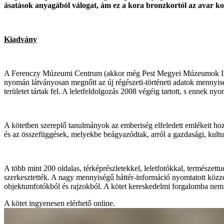
ásatások anyagából válogat, ám ez a kora bronzkortól az avar ko
Kiadvány
A Ferenczy Múzeumi Centrum (akkor még Pest Megyei Múzeumok Igazgat
nyomán látványosan megnőtt az új régészeti-történeti adatok mennyis
területet tártak fel. A leletfeldolgozás 2008 végéig tartott, s ennek
A kötetben szereplő tanulmányok az emberiség elfeledett emlékeit hoz
és az összefüggések, melyekbe beágyazódtak, arról a gazdasági, kultu
A több mint 200 oldalas, térképrészletekkel, leletfotókkal, természe
szerkesztették. A nagy mennyiségű háttér-információ nyomtatott közzété
objektumfotókból és rajzokból. A kötet kereskedelmi forgalomba nem
A kötet ingyenesen elérhető online.