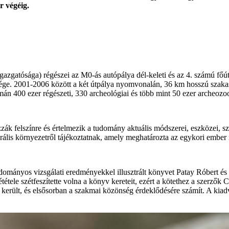
r végéig.
ósága) régészei az M0-ás autópálya dél-keleti és az 4. számú főút Ve
ége. 2001-2006 között a két útpálya nyomvonalán, 36 km hosszú szakas
 nyomán 400 ezer régészeti, 330 archeológiai és több mint 50 ezer arche
zák felszínre és értelmezik a tudomány aktuális módszerei, eszközei, s
rális környezetről tájékoztatnak, amely meghatározta az egykori ember 
ttudományos vizsgálati eredményekkel illusztrált könyvet Patay Róbert
tele szétfeszítette volna a könyv kereteit, ezért a kötethez a szerzők C
 került, és elsősorban a szakmai közönség érdeklődésére számít. A ki