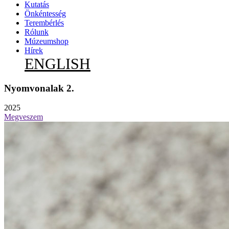
Kutatás
Önkéntesség
Terembérlés
Rólunk
Múzeumshop
Hírek
ENGLISH
Nyomvonalak 2.
2025
Megveszem