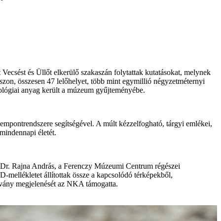
csést és Üllőt elkerülő szakaszán folytattak kutatásokat, melynek
zon, összesen 47 lelőhelyet, több mint egymillió négyzetméternyi
ozoológiai anyag került a múzeum gyűjteményébe.
zempontrendszere segítségével. A múlt kézzelfogható, tárgyi emlékei,
mindennapi életét.
 és Dr. Rajna András, a Ferenczy Múzeumi Centrum régészei
D-mellékletet állítottak össze a kapcsolódó térképekből,
advány megjelenését az NKA támogatta.