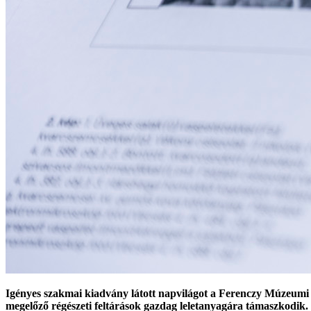
Igényes szakmai kiadvány látott napvilágot a Ferenczy Múzeumi 
megelőző régészeti feltárások gazdag leletanyagára támaszkodik. 