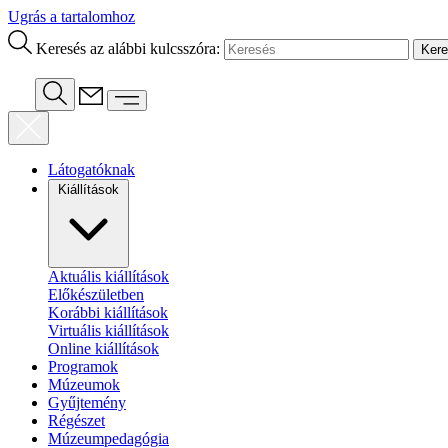
Ugrás a tartalomhoz
Keresés az alábbi kulcsszóra:
Látogatóknak
Kiállítások
Aktuális kiállítások
Előkészületben
Korábbi kiállítások
Virtuális kiállítások
Online kiállítások
Programok
Múzeumok
Gyűjtemény
Régészet
Múzeumpedagógia