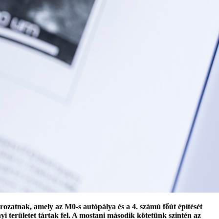
zatnak, amely az M0-s autópálya és a 4. számú főút építését
i területet tártak fel. A mostani második kötetünk szintén az