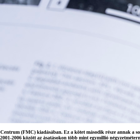
Centrum (FMC) kiadásában. Ez a kötet második része annak a soro
2001-2006 között az ásatásokon több mint egymillió négyzetméterny