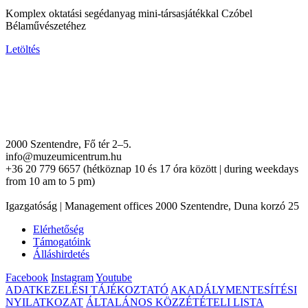
Komplex oktatási segédanyag mini-társasjátékkal Czóbel
Bélaművészetéhez
Letöltés
2000 Szentendre, Fő tér 2–5.
info@muzeumicentrum.hu
+36 20 779 6657 (hétköznap 10 és 17 óra között | during weekdays
from 10 am to 5 pm)
Igazgatóság | Management offices 2000 Szentendre, Duna korzó 25
Elérhetőség
Támogatóink
Álláshirdetés
Facebook
Instagram
Youtube
ADATKEZELÉSI TÁJÉKOZTATÓ
AKADÁLYMENTESÍTÉSI
NYILATKOZAT
ÁLTALÁNOS KÖZZÉTÉTELI LISTA