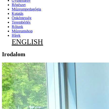
Gyűjtemény
Régészet
Múzeumpedagógia
Kutatás
Önkéntesség
Terembérlés
Rólunk
Múzeumshop
Hírek
ENGLISH
Irodalom