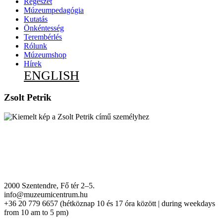
Régészet
Múzeumpedagógia
Kutatás
Önkéntesség
Terembérlés
Rólunk
Múzeumshop
Hírek
ENGLISH
Zsolt Petrik
2000 Szentendre, Fő tér 2–5.
info@muzeumicentrum.hu
+36 20 779 6657 (hétköznap 10 és 17 óra között | during weekdays
from 10 am to 5 pm)