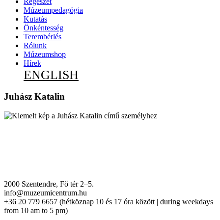
Régészet
Múzeumpedagógia
Kutatás
Önkéntesség
Terembérlés
Rólunk
Múzeumshop
Hírek
ENGLISH
Juhász Katalin
2000 Szentendre, Fő tér 2–5.
info@muzeumicentrum.hu
+36 20 779 6657 (hétköznap 10 és 17 óra között | during weekdays
from 10 am to 5 pm)