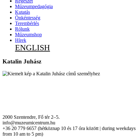
Régészet
Múzeumpedagógia
Kutatás
Önkéntesség
Terembérlés
Rólunk
Múzeumshop
Hírek
ENGLISH
Katalin Juhász
2000 Szentendre, Fő tér 2–5.
info@muzeumicentrum.hu
+36 20 779 6657 (hétköznap 10 és 17 óra között | during weekdays
from 10 am to 5 pm)