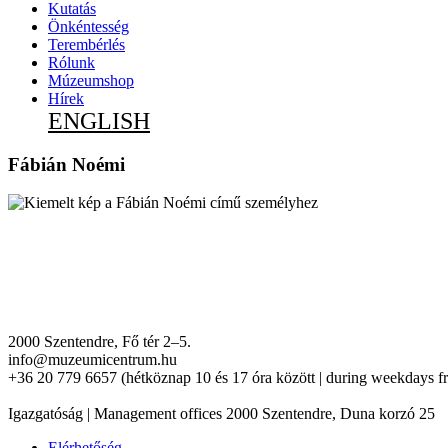
Kutatás
Önkéntesség
Terembérlés
Rólunk
Múzeumshop
Hírek
ENGLISH
Fábián Noémi
2000 Szentendre, Fő tér 2–5.
info@muzeumicentrum.hu
+36 20 779 6657 (hétköznap 10 és 17 óra között | during weekdays f
Igazgatóság | Management offices 2000 Szentendre, Duna korzó 25
Elérhetőség