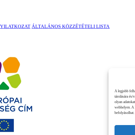
NYILATKOZAT
ÁLTALÁNOS KÖZZÉTÉTELI LISTA
A legjobb felh
tárolására és/
olyan adatokat
webhelyen. A 
befolyásolhat.