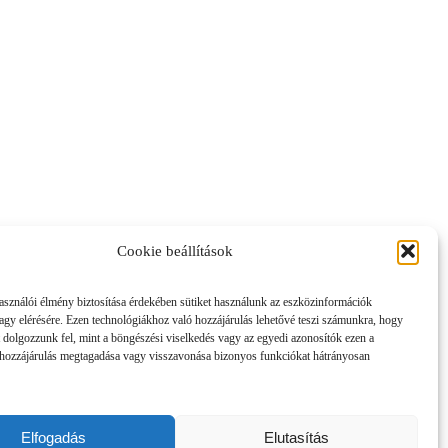
Cookie beállítások
asználói élmény biztosítása érdekében sütiket használunk az eszközinformációk
vagy elérésére. Ezen technológiákhoz való hozzájárulás lehetővé teszi számunkra, hogy
 dolgozzunk fel, mint a böngészési viselkedés vagy az egyedi azonosítók ezen a
hozzájárulás megtagadása vagy visszavonása bizonyos funkciókat hátrányosan
Elfogadás
Elutasítás