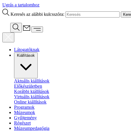
Ugrás a tartalomhoz
Keresés az alábbi kulcsszóra:
Látogatóknak
Kiállítások
Aktuális kiállítások
Előkészületben
Korábbi kiállítások
Virtuális kiállítások
Online kiállítások
Programok
Múzeumok
Gyűjtemény
Régészet
Múzeumpedagógia