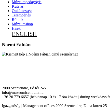
Múzeumpedagógia
Kutatás
Önkéntesség
Terembérlés
Rólunk
Múzeumshop
Hírek
ENGLISH
Noémi Fábián
2000 Szentendre, Fő tér 2–5.
info@muzeumicentrum.hu
+36 20 779 6657 (hétköznap 10 és 17 óra között | during weekdays f
Igazgatóság | Management offices 2000 Szentendre, Duna korzó 25