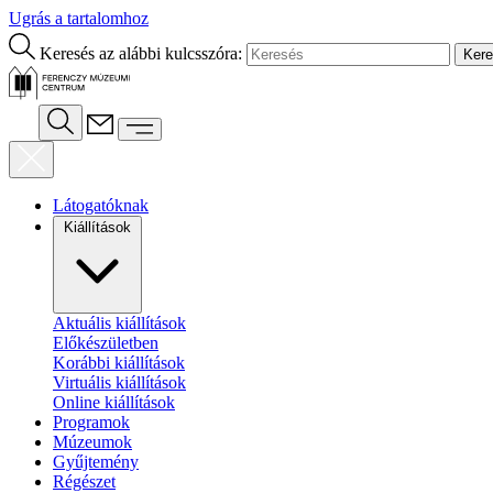
Ugrás a tartalomhoz
Keresés az alábbi kulcsszóra:
Látogatóknak
Kiállítások
Aktuális kiállítások
Előkészületben
Korábbi kiállítások
Virtuális kiállítások
Online kiállítások
Programok
Múzeumok
Gyűjtemény
Régészet