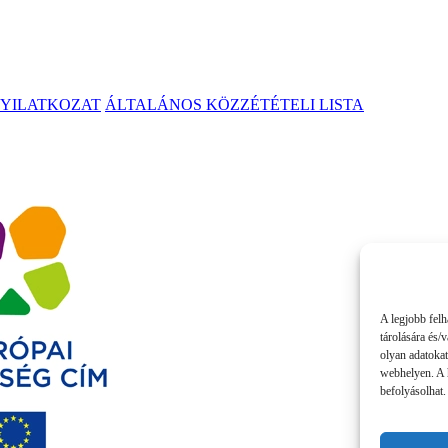
NYILATKOZAT
ÁLTALÁNOS KÖZZÉTÉTELI LISTA
A legjobb felh
tárolására és/
olyan adatokat
webhelyen. A 
befolyásolhat.