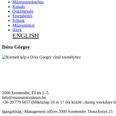
Múzeumpedagógia
Kutatás
Önkéntesség
Terembérlés
Rólunk
Múzeumshop
Hírek
ENGLISH
Dóra Görgey
2000 Szentendre, Fő tér 2–5.
info@muzeumicentrum.hu
+36 20 779 6657 (hétköznap 10 és 17 óra között | during weekdays f
Igazgatóság | Management offices 2000 Szentendre, Duna korzó 25