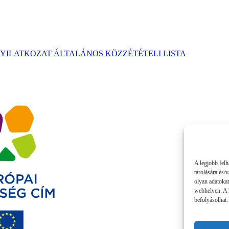
NYILATKOZAT
ÁLTALÁNOS KÖZZÉTÉTELI LISTA
A legjobb felh
tárolására és/
olyan adatokat
webhelyen. A 
befolyásolhat.