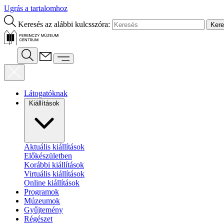
Ugrás a tartalomhoz
Keresés az alábbi kulcsszóra:
Látogatóknak
Kiállítások
Aktuális kiállítások
Előkészületben
Korábbi kiállítások
Virtuális kiállítások
Online kiállítások
Programok
Múzeumok
Gyűjtemény
Régészet