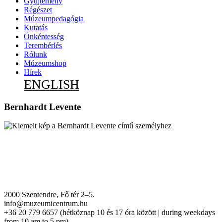
Gyűjtemény
Régészet
Múzeumpedagógia
Kutatás
Önkéntesség
Terembérlés
Rólunk
Múzeumshop
Hírek
ENGLISH
Bernhardt Levente
2000 Szentendre, Fő tér 2–5.
info@muzeumicentrum.hu
+36 20 779 6657 (hétköznap 10 és 17 óra között | during weekdays
from 10 am to 5 pm)