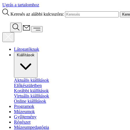
Ugrás a tartalomhoz
Keresés az alábbi kulcsszóra:
Látogatóknak
Kiállítások
Aktuális kiállítások
Előkészületben
Korábbi kiállítások
Virtuális kiállítások
Online kiállítások
Programok
Múzeumok
Gyűjtemény
Régészet
Múzeumpedagógia