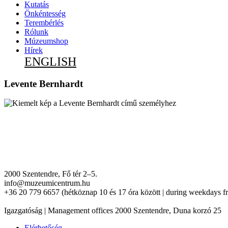
Kutatás
Önkéntesség
Terembérlés
Rólunk
Múzeumshop
Hírek
ENGLISH
Levente Bernhardt
2000 Szentendre, Fő tér 2–5.
info@muzeumicentrum.hu
+36 20 779 6657 (hétköznap 10 és 17 óra között | during weekdays f
Igazgatóság | Management offices 2000 Szentendre, Duna korzó 25
Elérhetőség