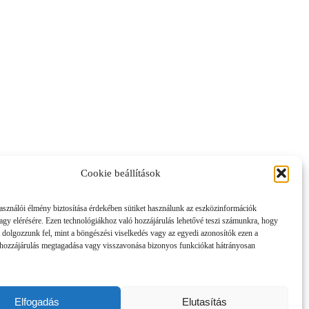
Cookie beállítások
asználói élmény biztosítása érdekében sütiket használunk az eszközinformációk
vagy elérésére. Ezen technológiákhoz való hozzájárulás lehetővé teszi számunkra, hogy
 dolgozzunk fel, mint a böngészési viselkedés vagy az egyedi azonosítók ezen a
hozzájárulás megtagadása vagy visszavonása bizonyos funkciókat hátrányosan
Elfogadás
Elutasítás