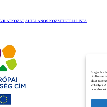
NYILATKOZAT
ÁLTALÁNOS KÖZZÉTÉTELI LISTA
A legjobb felh
tárolására és/
olyan adatokat
webhelyen. A 
befolyásolhat.