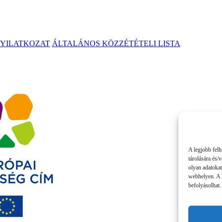
NYILATKOZAT
ÁLTALÁNOS KÖZZÉTÉTELI LISTA
A legjobb felh
tárolására és/
olyan adatokat
webhelyen. A 
befolyásolhat.