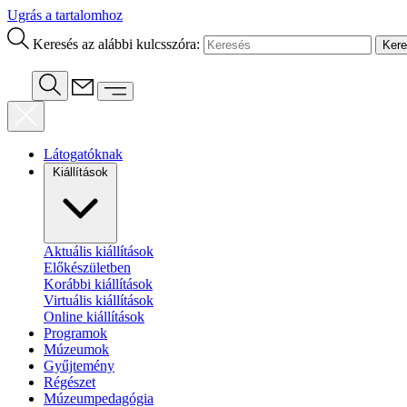
Ugrás a tartalomhoz
Keresés az alábbi kulcsszóra:
Látogatóknak
Kiállítások
Aktuális kiállítások
Előkészületben
Korábbi kiállítások
Virtuális kiállítások
Online kiállítások
Programok
Múzeumok
Gyűjtemény
Régészet
Múzeumpedagógia