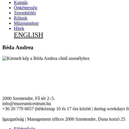
Kutatás
Önkéntesség
Terembérlés
Rólunk
Múzeumshop
Hírek
ENGLISH
Béda Andrea
2000 Szentendre, Fő tér 2–5.
info@muzeumicentrum.hu
+36 20 779 6657 (hétköznap 10 és 17 óra között | during weekdays f
Igazgatóság | Management offices 2000 Szentendre, Duna korzó 25
Elérhetőség