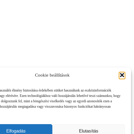
Cookie beállítások
asználói élmény biztosítása érdekében sütiket használunk az eszközinformációk
vagy elérésére. Ezen technológiákhoz való hozzájárulás lehetővé teszi számunkra, hogy
 dolgozzunk fel, mint a böngészési viselkedés vagy az egyedi azonosítók ezen a
hozzájárulás megtagadása vagy visszavonása bizonyos funkciókat hátrányosan
Elfogadás
Elutasítás