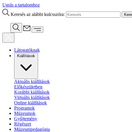
Ugrás a tartalomhoz
Keresés az alábbi kulcsszóra:
Látogatóknak
Kiállítások
Aktuális kiállítások
Előkészületben
Korábbi kiállítások
Virtuális kiállítások
Online kiállítások
Programok
Múzeumok
Gyűjtemény
Régészet
Múzeumpedagógia