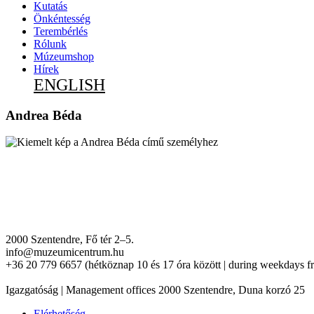
Kutatás
Önkéntesség
Terembérlés
Rólunk
Múzeumshop
Hírek
ENGLISH
Andrea Béda
2000 Szentendre, Fő tér 2–5.
info@muzeumicentrum.hu
+36 20 779 6657 (hétköznap 10 és 17 óra között | during weekdays f
Igazgatóság | Management offices 2000 Szentendre, Duna korzó 25
Elérhetőség