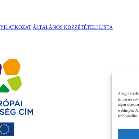
NYILATKOZAT
ÁLTALÁNOS KÖZZÉTÉTELI LISTA
A legjobb felh
tárolására és/
olyan adatokat
webhelyen. A 
befolyásolhat.