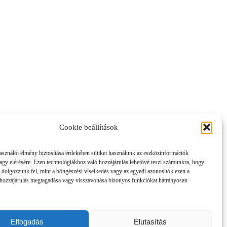
Cookie beállítások
asználói élmény biztosítása érdekében sütiket használunk az eszközinformációk
vagy elérésére. Ezen technológiákhoz való hozzájárulás lehetővé teszi számunkra, hogy
 dolgozzunk fel, mint a böngészési viselkedés vagy az egyedi azonosítók ezen a
hozzájárulás megtagadása vagy visszavonása bizonyos funkciókat hátrányosan
Elfogadás
Elutasítás