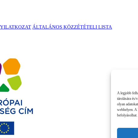
NYILATKOZAT
ÁLTALÁNOS KÖZZÉTÉTELI LISTA
A legjobb felh
tárolására és/
olyan adatokat
webhelyen. A 
befolyásolhat.