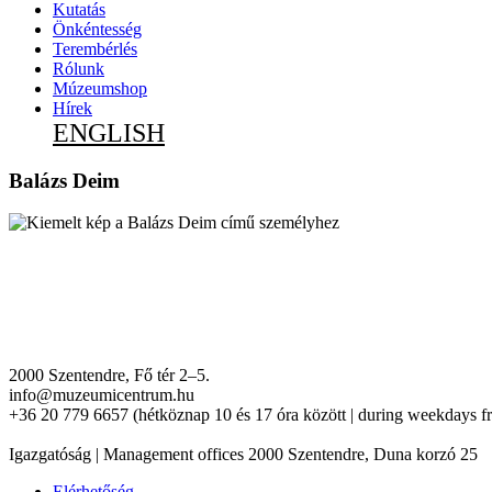
Kutatás
Önkéntesség
Terembérlés
Rólunk
Múzeumshop
Hírek
ENGLISH
Balázs Deim
2000 Szentendre, Fő tér 2–5.
info@muzeumicentrum.hu
+36 20 779 6657 (hétköznap 10 és 17 óra között | during weekdays f
Igazgatóság | Management offices 2000 Szentendre, Duna korzó 25
Elérhetőség