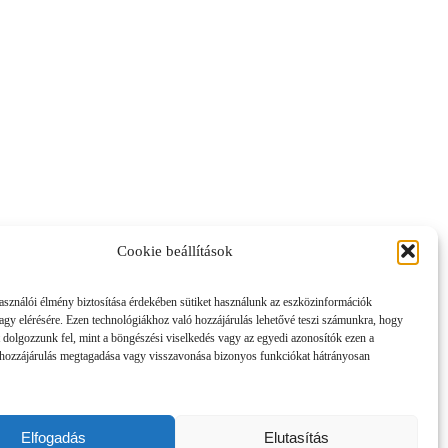
Cookie beállítások
asználói élmény biztosítása érdekében sütiket használunk az eszközinformációk
vagy elérésére. Ezen technológiákhoz való hozzájárulás lehetővé teszi számunkra, hogy
 dolgozzunk fel, mint a böngészési viselkedés vagy az egyedi azonosítók ezen a
hozzájárulás megtagadása vagy visszavonása bizonyos funkciókat hátrányosan
Elfogadás
Elutasítás