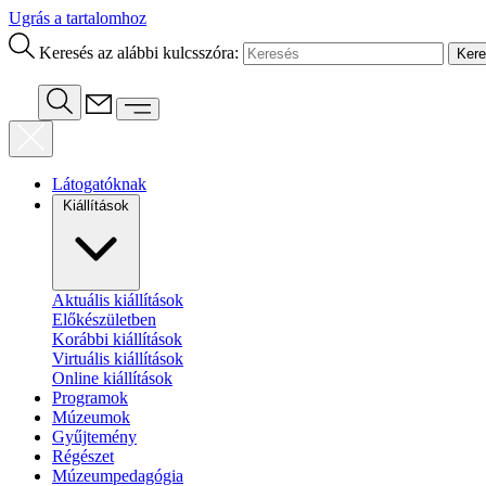
Ugrás a tartalomhoz
Keresés az alábbi kulcsszóra:
Látogatóknak
Kiállítások
Aktuális kiállítások
Előkészületben
Korábbi kiállítások
Virtuális kiállítások
Online kiállítások
Programok
Múzeumok
Gyűjtemény
Régészet
Múzeumpedagógia