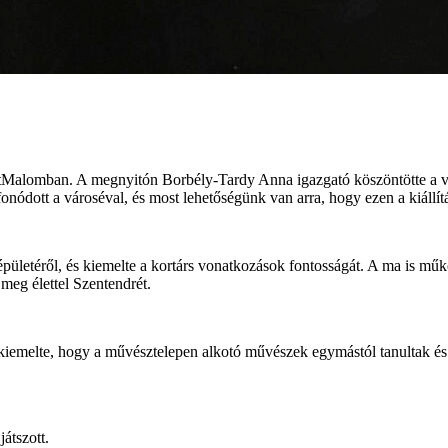
lomban. A megnyitón Borbély-Tardy Anna igazgató köszöntötte a ven
ódott a városéval, és most lehetőségünk van arra, hogy ezen a kiállításo
pületéről, és kiemelte a kortárs vonatkozások fontosságát. A ma is műk
 meg élettel Szentendrét.
 kiemelte, hogy a művésztelepen alkotó művészek egymástól tanultak és i
átszott.