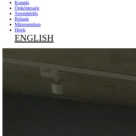
Kutatás
Önkéntesség
Terembérlés
Rólunk
Múzeumshop
Hírek
ENGLISH