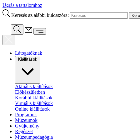
Ugrás a tartalomhoz
Keresés az alábbi kulcsszóra:
Látogatóknak
Kiállítások
Aktuális kiállítások
Előkészületben
Korábbi kiállítások
Virtuális kiállítások
Online kiállítások
Programok
Múzeumok
Gyűjtemény
Régészet
Múzeumpedagógia