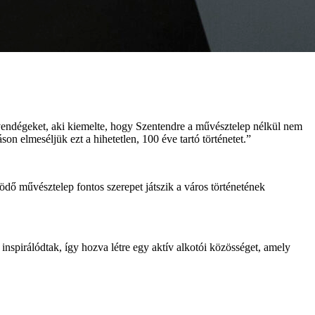
dégeket, aki kiemelte, hogy Szentendre a művésztelep nélkül nem
n elmeséljük ezt a hihetetlen, 100 éve tartó történetet.”
ödő művésztelep fontos szerepet játszik a város történetének
nspirálódtak, így hozva létre egy aktív alkotói közösséget, amely