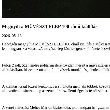
Megnyílt a MŰVÉSZTELEP 100 című kiállítás
2026. 05. 18.
Hétvégén megnyílt a MŰVÉSZTELEP 100 című kiállítás a MűvészetMa
lenne ugyanaz a város. „A művésztelep közösségének története összefon
Fülöp Zsolt, Szentendre polgármestere röviden mesélt a művésztelep é
alakulásában, hiszen az ott alkotó művészek munkái és jelenléte töltik
A kiállítást Gaál József képzőművész nyitotta meg, aki többek között
alapvetően határozta meg a szentendrei szellemiséget és festői stílust.
A zenei aláfestést Méhes Márton biztosította, aki handpan hangszeren j