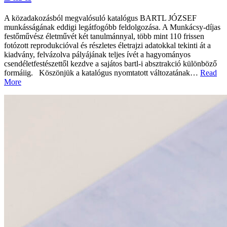
A közadakozásból megvalósuló katalógus BARTL JÓZSEF
munkásságának eddigi legátfogóbb feldolgozása. A Munkácsy-díjas
festőművész életművét két tanulmánnyal, több mint 110 frissen
fotózott reprodukcióval és részletes életrajzi adatokkal tekinti át a
kiadvány, felvázolva pályájának teljes ívét a hagyományos
csendéletfestészettől kezdve a sajátos bartl-i absztrakció különböző
formáiig. Köszönjük a katalógus nyomtatott változatának…
Read
More