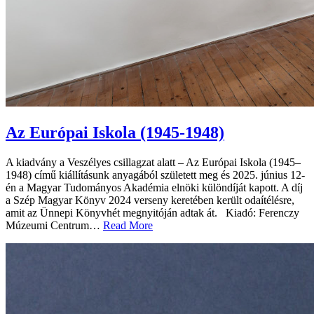
Az Európai Iskola (1945-1948)
A kiadvány a Veszélyes csillagzat alatt – Az Európai Iskola (1945–
1948) című kiállításunk anyagából született meg és 2025. június 12-
én a Magyar Tudományos Akadémia elnöki különdíját kapott. A díj
a Szép Magyar Könyv 2024 verseny keretében került odaítélésre,
amit az Ünnepi Könyvhét megnyitóján adtak át. Kiadó: Ferenczy
Múzeumi Centrum…
Read More