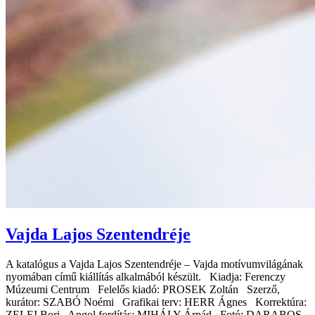
Vajda Lajos Szentendréje
A katalógus a Vajda Lajos Szentendréje – Vajda motívumvilágának
nyomában című kiállítás alkalmából készült. Kiadja: Ferenczy
Múzeumi Centrum Felelős kiadó: PROSEK Zoltán Szerző,
kurátor: SZABÓ Noémi Grafikai terv: HERR Ágnes Korrektúra:
ZELEI Bori Angol fordítás: MIHÁLY Árpád Fotó: DARABOS