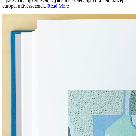
tapasztalat alapkérdéseit, sajátos metszetét adja kora kelet-közép-
európai művészetének.
Read More