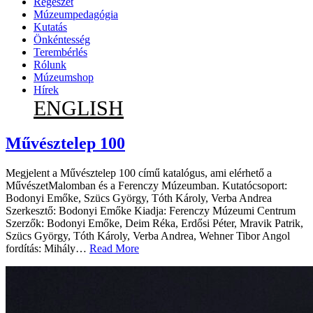
Régészet
Múzeumpedagógia
Kutatás
Önkéntesség
Terembérlés
Rólunk
Múzeumshop
Hírek
ENGLISH
Művésztelep 100
Megjelent a Művésztelep 100 című katalógus, ami elérhető a
MűvészetMalomban és a Ferenczy Múzeumban. Kutatócsoport:
Bodonyi Emőke, Szücs György, Tóth Károly, Verba Andrea
Szerkesztő: Bodonyi Emőke Kiadja: Ferenczy Múzeumi Centrum
Szerzők: Bodonyi Emőke, Deim Réka, Erdősi Péter, Mravik Patrik,
Szücs György, Tóth Károly, Verba Andrea, Wehner Tibor Angol
fordítás: Mihály…
Read More