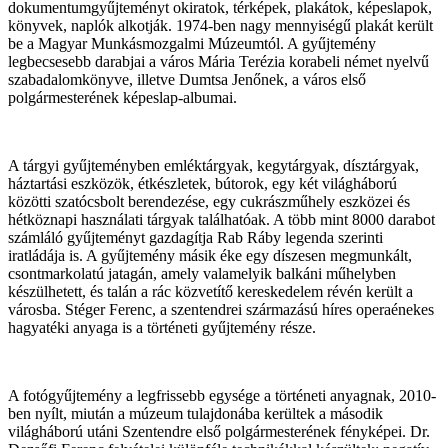
dokumentumgyűjteményt okiratok, térképek, plakátok, képeslapok,
könyvek, naplók alkotják. 1974-ben nagy mennyiségű plakát került
be a Magyar Munkásmozgalmi Múzeumtól. A gyűjtemény
legbecsesebb darabjai a város Mária Terézia korabeli német nyelvű
szabadalomkönyve, illetve
Dumtsa Jenő
nek, a város első
polgármesterének képeslap-albumai.
A tárgyi gyűjteményben emléktárgyak, kegytárgyak, dísztárgyak,
háztartási eszközök, étkészletek, bútorok, egy két világháború
közötti szatócsbolt berendezése, egy cukrászműhely eszközei és
hétköznapi használati tárgyak találhatóak. A több mint 8000 darabot
számláló gyűjteményt gazdagítja Rab Ráby legenda szerinti
iratládája is. A gyűjtemény másik éke egy díszesen megmunkált,
csontmarkolatú jatagán, amely valamelyik balkáni műhelyben
készülhetett, és talán a rác közvetítő kereskedelem révén került a
városba.
Stéger Ferenc,
a szentendrei származású híres operaénekes
hagyatéki anyaga is a történeti gyűjtemény része.
A fotógyűjtemény a legfrissebb egysége a történeti anyagnak, 2010-
ben nyílt, miután a múzeum tulajdonába kerültek a második
világháború utáni Szentendre első polgármesterének fényképei.
Dr.