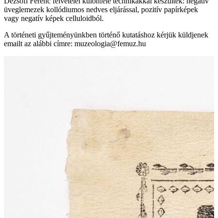
Dezsőfi Ferenc
felvételei különféle technikákkal készültek: negatív
üveglemezek kollódiumos nedves eljárással, pozitív papírképek
vagy negatív képek celluloidból.
A történeti gyűjteményünkben történő kutatáshoz kérjük küldjenek
emailt az alábbi címre: muzeologia@femuz.hu