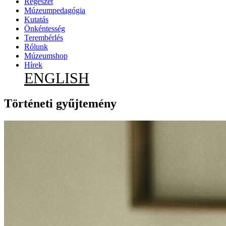
Régészet
Múzeumpedagógia
Kutatás
Önkéntesség
Terembérlés
Rólunk
Múzeumshop
Hírek
ENGLISH
Történeti gyűjtemény