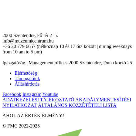
2000 Szentendre, Fő tér 2–5.
info@muzeumicentrum.hu
+36 20 779 6657 (hétköznap 10 és 17 óra között | during weekdays
from 10 am to 5 pm)
Igazgatóság | Management offices 2000 Szentendre, Duna korzó 25
Elérhetőség
Támogatóink
Álláshirdetés
Facebook
Instagram
Youtube
ADATKEZELÉSI TÁJÉKOZTATÓ
AKADÁLYMENTESÍTÉSI
NYILATKOZAT
ÁLTALÁNOS KÖZZÉTÉTELI LISTA
AHOL AZ ÉRTÉK ÉLMÉNY!
© FMC 2022-2025