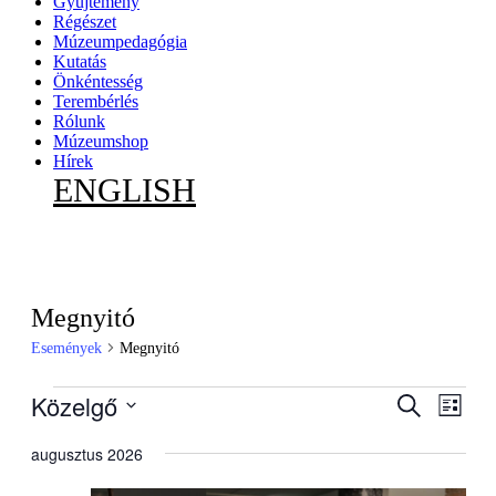
Gyűjtemény
Régészet
Múzeumpedagógia
Kutatás
Önkéntesség
Terembérlés
Rólunk
Múzeumshop
Hírek
ENGLISH
Megnyitó
Események
Megnyitó
Események
Közelgő
Esemény
Esem
Keresett
Lista
kifejezés
nézet
keresése
Dátum
navig
kiválasztása.
augusztus 2026
és
nézet