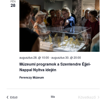
PÉN
28
választás
augusztus 28. @ 10:00
-
augusztus 30. @ 20:00
Múzeumi programok a Szentendre Éjjel-
Nappal Nyitva idején
Ferenczy Múzeum
Ma
Következő
Események
Előző
Eseménye