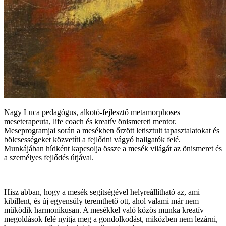
Nagy Luca pedagógus, alkotó-fejlesztő metamorphoses
meseterapeuta, life coach és kreatív önismereti mentor.
Meseprogramjai során a mesékben őrzött letisztult tapasztalatokat és
bölcsességeket közvetíti a fejlődni vágyó hallgatók felé.
Munkájában hídként kapcsolja össze a mesék világát az önismeret és
a személyes fejlődés útjával.
Hisz abban, hogy a mesék segítségével helyreállítható az, ami
kibillent, és új egyensúly teremthető ott, ahol valami már nem
működik harmonikusan. A mesékkel való közös munka kreatív
megoldások felé nyitja meg a gondolkodást, miközben nem lezárni,