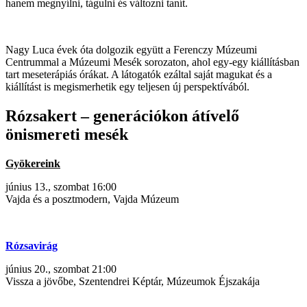
hanem megnyílni, tágulni és változni tanít.
Nagy Luca évek óta dolgozik együtt a Ferenczy Múzeumi
Centrummal a Múzeumi Mesék sorozaton, ahol egy-egy kiállításban
tart meseterápiás órákat. A látogatók ezáltal saját magukat és a
kiállítást is megismerhetik egy teljesen új perspektívából.
Rózsakert – generációkon átívelő
önismereti mesék
Gyökereink
június 13., szombat 16:00
Vajda és a posztmodern, Vajda Múzeum
Rózsavirág
június 20., szombat 21:00
Vissza a jövőbe, Szentendrei Képtár, Múzeumok Éjszakája