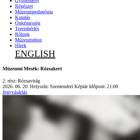
Gyűjtemény
Régészet
Múzeumpedagógia
Kutatás
Önkéntesség
Terembérlés
Rólunk
Múzeumshop
Hírek
ENGLISH
Múzeumi Mesék: Rózsakert
2. rész: Rózsavirág
2026. 06. 20.
Helyszín: Szentendrei Képtár
Időpont: 21:00
Jegyvásárlás