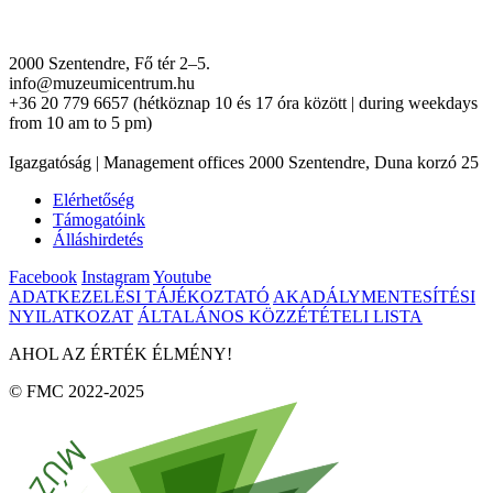
2000 Szentendre, Fő tér 2–5.
info@muzeumicentrum.hu
+36 20 779 6657 (hétköznap 10 és 17 óra között | during weekdays
from 10 am to 5 pm)
Igazgatóság | Management offices 2000 Szentendre, Duna korzó 25
Elérhetőség
Támogatóink
Álláshirdetés
Facebook
Instagram
Youtube
ADATKEZELÉSI TÁJÉKOZTATÓ
AKADÁLYMENTESÍTÉSI
NYILATKOZAT
ÁLTALÁNOS KÖZZÉTÉTELI LISTA
AHOL AZ ÉRTÉK ÉLMÉNY!
© FMC 2022-2025