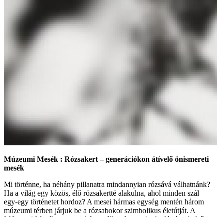
Múzeumi Mesék : Rózsakert – generációkon átívelő önismereti
mesék
Mi történne, ha néhány pillanatra mindannyian rózsává válhatnánk?
Ha a világ egy közös, élő rózsakertté alakulna, ahol minden szál
egy-egy történetet hordoz? A mesei hármas egység mentén három
múzeumi térben járjuk be a rózsabokor szimbolikus életútját. A