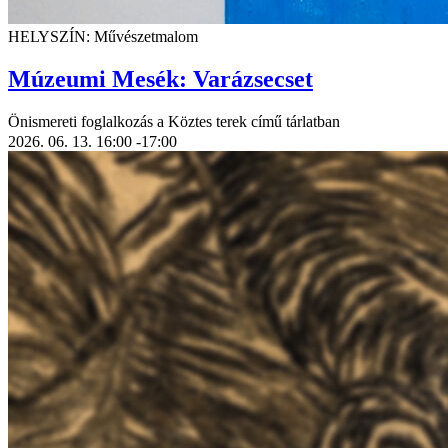
HELYSZÍN: Művészetmalom
Múzeumi Mesék: Varázsecset
Önismereti foglalkozás a Köztes terek című tárlatban
2026. 06. 13.
16:00
-17:00