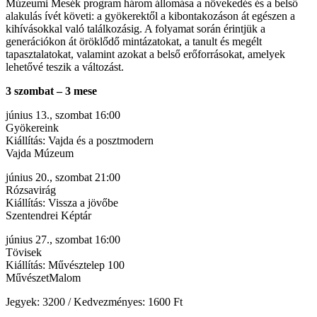
Múzeumi Mesék program három állomása a növekedés és a belső
alakulás ívét követi: a gyökerektől a kibontakozáson át egészen a
kihívásokkal való találkozásig. A folyamat során érintjük a
generációkon át öröklődő mintázatokat, a tanult és megélt
tapasztalatokat, valamint azokat a belső erőforrásokat, amelyek
lehetővé teszik a változást.
3 szombat – 3 mese
június 13., szombat 16:00
Gyökereink
Kiállítás: Vajda és a posztmodern
Vajda Múzeum
június 20., szombat 21:00
Rózsavirág
Kiállítás: Vissza a jövőbe
Szentendrei Képtár
június 27., szombat 16:00
Tövisek
Kiállítás: Művésztelep 100
MűvészetMalom
Jegyek: 3200 / Kedvezményes: 1600 Ft