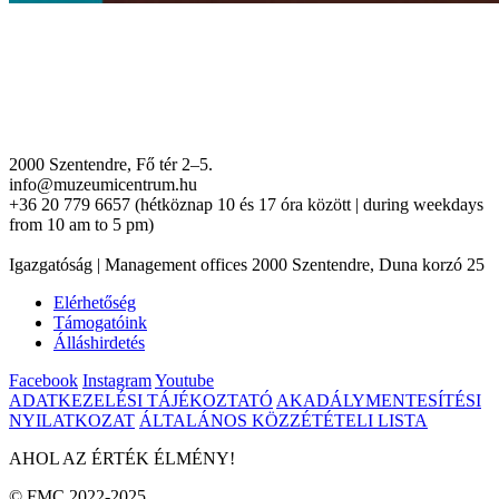
2000 Szentendre, Fő tér 2–5.
info@muzeumicentrum.hu
+36 20 779 6657 (hétköznap 10 és 17 óra között | during weekdays
from 10 am to 5 pm)
Igazgatóság | Management offices 2000 Szentendre, Duna korzó 25
Elérhetőség
Támogatóink
Álláshirdetés
Facebook
Instagram
Youtube
ADATKEZELÉSI TÁJÉKOZTATÓ
AKADÁLYMENTESÍTÉSI
NYILATKOZAT
ÁLTALÁNOS KÖZZÉTÉTELI LISTA
AHOL AZ ÉRTÉK ÉLMÉNY!
© FMC 2022-2025