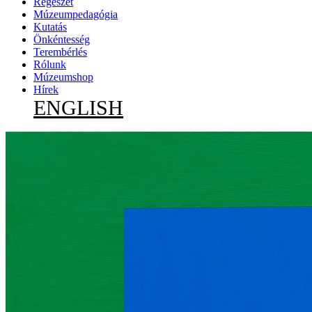
Régészet
Múzeumpedagógia
Kutatás
Önkéntesség
Terembérlés
Rólunk
Múzeumshop
Hírek
ENGLISH