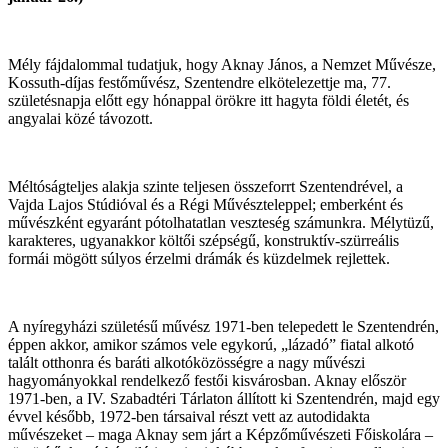
Mély fájdalommal tudatjuk, hogy Aknay János, a Nemzet Művésze,
Kossuth-díjas festőművész, Szentendre elkötelezettje ma, 77.
születésnapja előtt egy hónappal örökre itt hagyta földi életét, és
angyalai közé távozott.
Méltóságteljes alakja szinte teljesen összeforrt Szentendrével, a
Vajda Lajos Stúdióval és a Régi Művészteleppel; emberként és
művészként egyaránt pótolhatatlan veszteség számunkra. Mélytüzű,
karakteres, ugyanakkor költői szépségű, konstruktív-szürreális
formái mögött súlyos érzelmi drámák és küzdelmek rejlettek.
A nyíregyházi születésű művész 1971-ben telepedett le Szentendrén,
éppen akkor, amikor számos vele egykorú, „lázadó” fiatal alkotó
talált otthonra és baráti alkotóközösségre a nagy művészi
hagyományokkal rendelkező festői kisvárosban. Aknay először
1971-ben, a IV. Szabadtéri Tárlaton állított ki Szentendrén, majd egy
évvel később, 1972-ben társaival részt vett az autodidakta
művészeket – maga Aknay sem járt a Képzőművészeti Főiskolára –