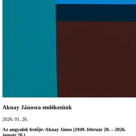
Aknay Jánosra emlékezünk
2026. 01. 26.
Az angyalok festője: Aknay János (1949. február 28. – 2026.
január 26.)