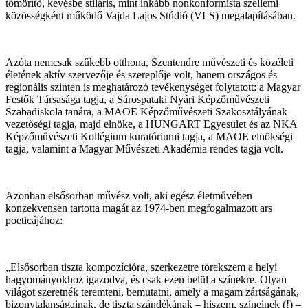
tömörítő, kevésbé stiláris, mint inkább nonkonformista szellemi
közösségként működő Vajda Lajos Stúdió (VLS) megalapításában.
Azóta nemcsak szűkebb otthona, Szentendre művészeti és közéleti
életének aktív szervezője és szereplője volt, hanem országos és
regionális szinten is meghatározó tevékenységet folytatott: a Magyar
Festők Társasága tagja, a Sárospataki Nyári Képzőművészeti
Szabadiskola tanára, a MAOE Képzőművészeti Szakosztályának
vezetőségi tagja, majd elnöke, a HUNGART Egyesület és az NKA
Képzőművészeti Kollégium kuratóriumi tagja, a MAOE elnökségi
tagja, valamint a Magyar Művészeti Akadémia rendes tagja volt.
Azonban elsősorban művész volt, aki egész életművében
konzekvensen tartotta magát az 1974-ben megfogalmazott ars
poeticájához:
„Elsősorban tiszta kompozícióra, szerkezetre törekszem a helyi
hagyományokhoz igazodva, és csak ezen belül a színekre. Olyan
világot szeretnék teremteni, bemutatni, amely a magam zártságának,
bizonytalanságainak, de tiszta szándékának – hiszem, színeinek (!) –