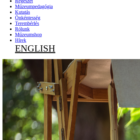
Régészet
Múzeumpedagógia
Kutatás
Önkéntesség
Terembérlés
Rólunk
Múzeumshop
Hírek
ENGLISH