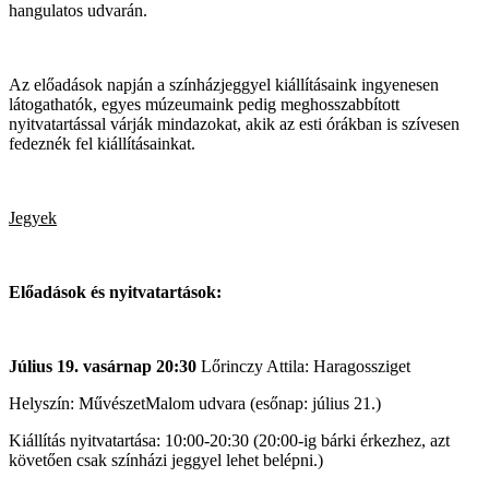
hangulatos udvarán.
Az előadások napján a színházjeggyel kiállításaink ingyenesen
látogathatók, egyes múzeumaink pedig meghosszabbított
nyitvatartással várják mindazokat, akik az esti órákban is szívesen
fedeznék fel kiállításainkat.
Jegyek
Előadások és nyitvatartások:
Július 19. vasárnap 20:30
Lőrinczy Attila: Haragossziget
Helyszín: MűvészetMalom udvara (esőnap: július 21.)
Kiállítás nyitvatartása: 10:00-20:30 (20:00-ig bárki érkezhez, azt
követően csak színházi jeggyel lehet belépni.)