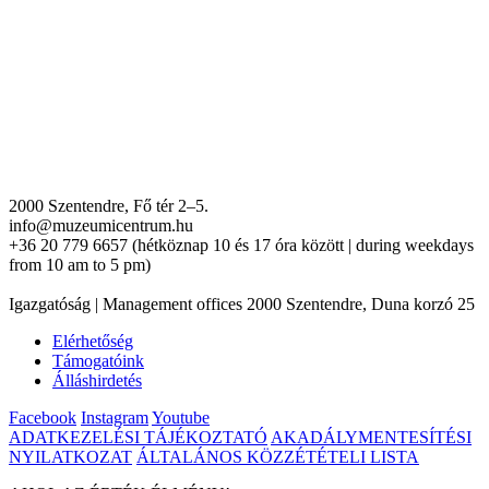
2000 Szentendre, Fő tér 2–5.
info@muzeumicentrum.hu
+36 20 779 6657 (hétköznap 10 és 17 óra között | during weekdays
from 10 am to 5 pm)
Igazgatóság | Management offices 2000 Szentendre, Duna korzó 25
Elérhetőség
Támogatóink
Álláshirdetés
Facebook
Instagram
Youtube
ADATKEZELÉSI TÁJÉKOZTATÓ
AKADÁLYMENTESÍTÉSI
NYILATKOZAT
ÁLTALÁNOS KÖZZÉTÉTELI LISTA