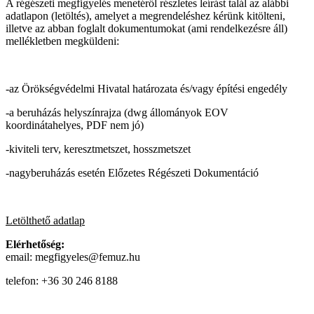
A régészeti megfigyelés menetéről részletes leírást talál az alábbi
adatlapon (letöltés), amelyet a megrendeléshez kérünk kitölteni,
illetve az abban foglalt dokumentumokat (ami rendelkezésre áll)
mellékletben megküldeni:
-az Örökségvédelmi Hivatal határozata és/vagy építési engedély
-a beruházás helyszínrajza (dwg állományok EOV
koordinátahelyes, PDF nem jó)
-kiviteli terv, keresztmetszet, hosszmetszet
-nagyberuházás esetén Előzetes Régészeti Dokumentáció
Letölthető adatlap
Elérhetőség:
email: megfigyeles@femuz.hu
telefon: +36 30 246 8188