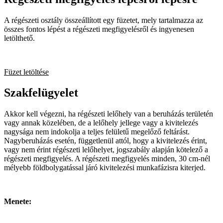
A régészeti osztály összeállított egy füzetet, mely tartalmazza az
összes fontos lépést a régészeti megfigyelésről és ingyenesen
letölthető.
Füzet letöltése
Szakfelügyelet
Akkor kell végezni, ha régészeti lelőhely van a beruházás területén
vagy annak közelében, de a lelőhely jellege vagy a kivitelezés
nagysága nem indokolja a teljes felületű megelőző feltárást.
Nagyberuházás esetén, függetlenül attól, hogy a kivitelezés érint,
vagy nem érint régészeti lelőhelyet, jogszabály alapján kötelező a
régészeti megfigyelés. A régészeti megfigyelés minden, 30 cm-nél
mélyebb földbolygatással járó kivitelezési munkafázisra kiterjed.
Menete: