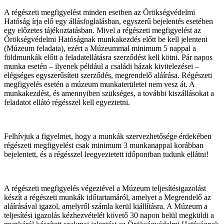
A régészeti megfigyelést minden esetben az Örökségvédelmi
Hatóság írja elő egy állásfoglalásban, egyszerű bejelentés esetében
egy előzetes tájékoztatásban. Mivel a régészeti megfigyelést az
Örökségvédelmi Hatóságnak munkakezdés előtt be kell jelenteni
(Múzeum feladata), ezért a Múzeummal minimum 5 nappal a
földmunkák előtt a feladatellátásra szerződést kell kötni. Pár napos
munka esetén – ilyenek például a családi házak kivitelezései –
elégséges egyszerűsített szerződés, megrendelő aláírása. Régészeti
megfigyelés esetén a múzeum munkaterületet nem vesz át. A
munkakezdést, és amennyiben szükséges, a további kiszállásokat a
feladatot ellátó régésszel kell egyeztetni.
Felhívjuk a figyelmet, hogy a munkák szervezhetősége érdekében
régészeti megfigyelést csak minimum 3 munkanappal korábban
bejelentett, és a régésszel leegyeztetett időpontban tudunk ellátni!
A régészeti megfigyelés végeztével a Múzeum teljesítésigazolást
készít a régészeti munkák időtartamáról, amelyet a Megrendelő az
aláírásával igazol, amelyről számla kerül kiállításra. A Múzeum a
teljesítési igazolás kézhezvételét követő 30 napon belül megküldi a