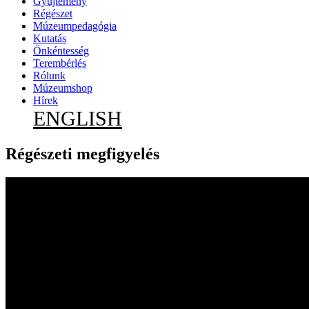
Gyűjtemény
Régészet
Múzeumpedagógia
Kutatás
Önkéntesség
Terembérlés
Rólunk
Múzeumshop
Hírek
ENGLISH
Régészeti megfigyelés