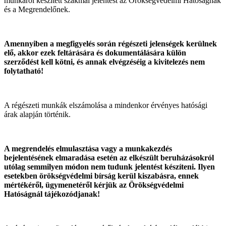
munkáról készített szakmai jelentést az Örökségvédelmi Hatóságnak
és a Megrendelőnek.
Amennyiben a megfigyelés során régészeti jelenségek kerülnek
elő, akkor ezek feltárására és dokumentálására külön
szerződést kell kötni, és annak elvégzéséig a kivitelezés nem
folytatható!
A régészeti munkák elszámolása a mindenkor érvényes hatósági
árak alapján történik.
A megrendelés elmulasztása vagy a munkakezdés
bejelentésének elmaradása esetén az elkészült beruházásokról
utólag semmilyen módon nem tudunk jelentést készíteni. Ilyen
esetekben örökségvédelmi bírság kerül kiszabásra, ennek
mértékéről, ügymenetéről kérjük az Örökségvédelmi
Hatóságnál tájékozódjanak!