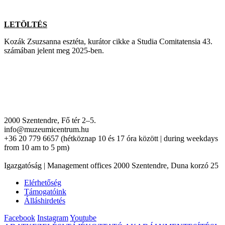
LETÖLTÉS
Kozák Zsuzsanna esztéta, kurátor cikke a Studia Comitatensia 43.
számában jelent meg 2025-ben.
2000 Szentendre, Fő tér 2–5.
info@muzeumicentrum.hu
+36 20 779 6657 (hétköznap 10 és 17 óra között | during weekdays
from 10 am to 5 pm)
Igazgatóság | Management offices 2000 Szentendre, Duna korzó 25
Elérhetőség
Támogatóink
Álláshirdetés
Facebook
Instagram
Youtube