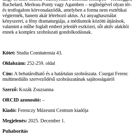
Bachelard, Merleau-Ponty vagy Agamben – segítségével olyan tér-
és testfogalom körvonalazódik, amelyben a forma nem esztétikai
végtermék, hanem akár létrehozó aktus. Az anyaghasználat
kényszerei, a fény dramaturgiája, a médiumok közötti átjárások,
valamint a műbe foglalt emberi jelenlét eszközei, sőt aktív alakítói
ennek a komplex szobrászati gondolkodásnak.
Kötet:
Studia Comitatensia 43.
Oldalszám:
252-259. oldal
Cím:
A behatárolható és a határtalan szobrászata. Csurgai Ferenc
multimediális szerveződésű szobrászatának sajátosságairól
Szerző:
Kozák Zsuzsanna
ORCID azonosító:
–
Kiadó:
Ferenczy Múzeumi Centrum kiadója
Megjelenés:
2025. December 1.
Puhaborítás