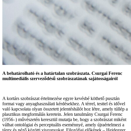
A behatárolható és a határtalan szobrászata. Csurgai Ferenc
multimediális szerveződésű szobrászatának sajátosságairól
A kortárs szobrászat értelmezése egyre kevésbé köthető pusztán
formai vagy anyaghasználati kérdésekhez. A térrel, testtel és idővel
való kapcsolata olyan összetett jelentéshálót hoz létre, amely túllép a
plasztikus megformálás keretein. Jelen tanulmány Csurgai Ferenc
(1956–) művészetén keresztül mutatja be, hogy a szobrászat miként
válhat ontológiai és perceptuális eseménnyé, amely újraértelmezi a
tárgy és néző közötti viszonyokat. Filozófiai előképek – Heidegger,