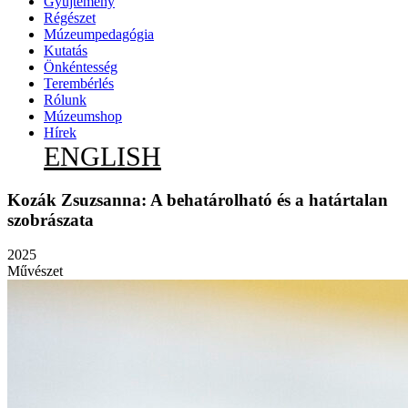
Gyűjtemény
Régészet
Múzeumpedagógia
Kutatás
Önkéntesség
Terembérlés
Rólunk
Múzeumshop
Hírek
ENGLISH
Kozák Zsuzsanna: A behatárolható és a határtalan
szobrászata
2025
Művészet