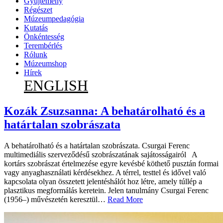
Gyűjtemény
Régészet
Múzeumpedagógia
Kutatás
Önkéntesség
Terembérlés
Rólunk
Múzeumshop
Hírek
ENGLISH
Kozák Zsuzsanna: A behatárolható és a
határtalan szobrászata
A behatárolható és a határtalan szobrászata. Csurgai Ferenc
multimediális szerveződésű szobrászatának sajátosságairól A
kortárs szobrászat értelmezése egyre kevésbé köthető pusztán formai
vagy anyaghasználati kérdésekhez. A térrel, testtel és idővel való
kapcsolata olyan összetett jelentéshálót hoz létre, amely túllép a
plasztikus megformálás keretein. Jelen tanulmány Csurgai Ferenc
(1956–) művészetén keresztül…
Read More