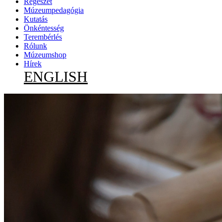
Régészet
Múzeumpedagógia
Kutatás
Önkéntesség
Terembérlés
Rólunk
Múzeumshop
Hírek
ENGLISH