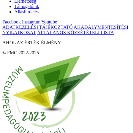
Elérhetőség
Támogatóink
Álláshirdetés
Facebook
Instagram
Youtube
ADATKEZELÉSI TÁJÉKOZTATÓ
AKADÁLYMENTESÍTÉSI
NYILATKOZAT
ÁLTALÁNOS KÖZZÉTÉTELI LISTA
AHOL AZ ÉRTÉK ÉLMÉNY!
© FMC 2022-2025