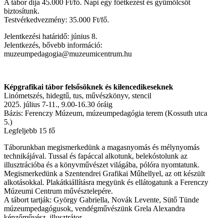
A tábor díja 45.000 Ft/fő. Napi egy főétkezést és gyümölcsöt
biztosítunk.
Testvérkedvezmény: 35.000 Ft/fő.
Jelentkezési határidő: június 8.
Jelentkezés, bővebb információ:
muzeumpedagogia@muzeumicentrum.hu
Képgrafikai tábor felsősöknek és kilencedikeseknek
Linómetszés, hidegtű, tus, művészkönyv, stencil
2025. július 7-11., 9.00-16.30 óráig
Bázis: Ferenczy Múzeum, múzeumpedagógia terem (Kossuth utca
5.)
Legfeljebb 15 fő
Táborunkban megismerkedünk a magasnyomás és mélynyomás
technikájával. Tussal és fapáccal alkotunk, belekóstolunk az
illusztrációba és a könyvművészet világába, pólóra nyomtatunk.
Megismerkedünk a Szentendrei Grafikai Műhellyel, az ott készült
alkotásokkal. Plakátkiállításra megyünk és ellátogatunk a Ferenczy
Múzeumi Centrum művésztelepére.
A tábort tartják: György Gabriella, Novák Levente, Sütő Tünde
múzeumpedagógusok, vendégművészünk Grela Alexandra
képzőművész, illusztrátor.