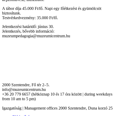
A tábor díja 45.000 Ft/fő. Napi egy főétkezést és gyümölcsöt
biztosítunk.
Testvérkedvezmény: 35.000 Ft/fő.
Jelentkezési határidő: június 30.
Jelentkezés, bővebb információ:
muzeumpedagogia@muzeumicentrum.hu
2000 Szentendre, Fő tér 2–5.
info@muzeumicentrum.hu
+36 20 779 6657 (hétköznap 10 és 17 óra között | during weekdays
from 10 am to 5 pm)
Igazgatóság | Management offices 2000 Szentendre, Duna korzó 25