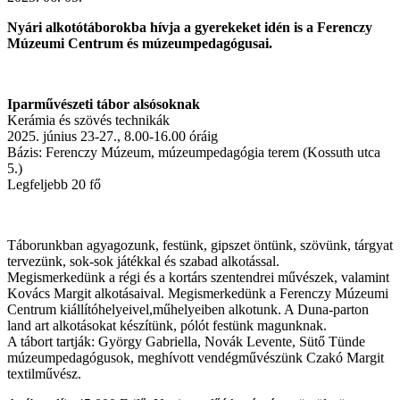
Nyári alkotótáborokba hívja a gyerekeket idén is a Ferenczy
Múzeumi Centrum és múzeumpedagógusai.
Iparművészeti tábor alsósoknak
Kerámia és szövés technikák
2025. június 23-27., 8.00-16.00 óráig
Bázis: Ferenczy Múzeum, múzeumpedagógia terem (Kossuth utca
5.)
Legfeljebb 20 fő
Táborunkban agyagozunk, festünk, gipszet öntünk, szövünk, tárgyat
tervezünk, sok-sok játékkal és szabad alkotással.
Megismerkedünk a régi és a kortárs szentendrei művészek, valamint
Kovács Margit alkotásaival. Megismerkedünk a Ferenczy Múzeumi
Centrum kiállítóhelyeivel,műhelyeiben alkotunk. A Duna-parton
land art alkotásokat készítünk, pólót festünk magunknak.
A tábort tartják: György Gabriella, Novák Levente, Sütő Tünde
múzeumpedagógusok, meghívott vendégművészünk Czakó Margit
textilművész.