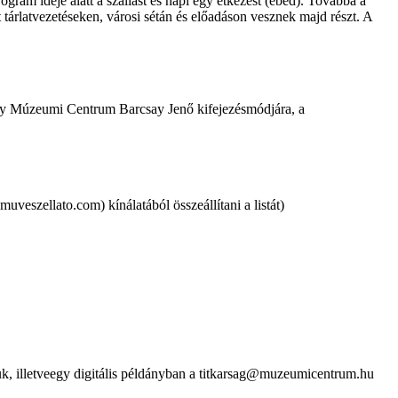
gram ideje alatt a szállást és napi egy étkezést (ebéd). Továbbá a
árlatvezetéseken, városi sétán és előadáson vesznek majd részt. A
czy Múzeumi Centrum Barcsay Jenő kifejezésmódjára, a
veszellato.com) kínálatából összeállítani a listát)
juk, illetveegy digitális példányban a titkarsag@muzeumicentrum.hu