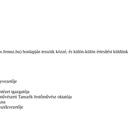
emuz.hu) honlapján tesszük közzé, és külön-külön értesítést küldünk 
yvezetője
ézet igazgatója
vészeti Tanszék festőművész oktatója
usa
nszékvezetője