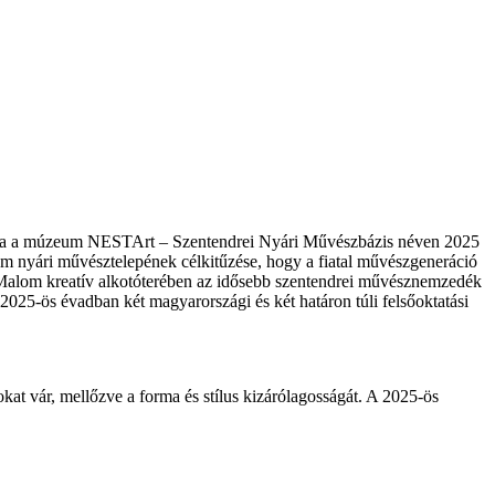
fogva a múzeum NESTArt – Szentendrei Nyári Művészbázis néven 2025
um nyári művésztelepének célkitűzése, hogy a fiatal művészgeneráció
tMalom kreatív alkotóterében az idősebb szentendrei művésznemzedék
 2025-ös évadban két magyarországi és két határon túli felsőoktatási
 vár, mellőzve a forma és stílus kizárólagosságát. A 2025-ös