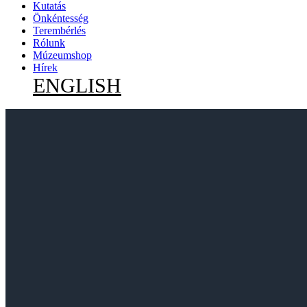
Kutatás
Önkéntesség
Terembérlés
Rólunk
Múzeumshop
Hírek
ENGLISH