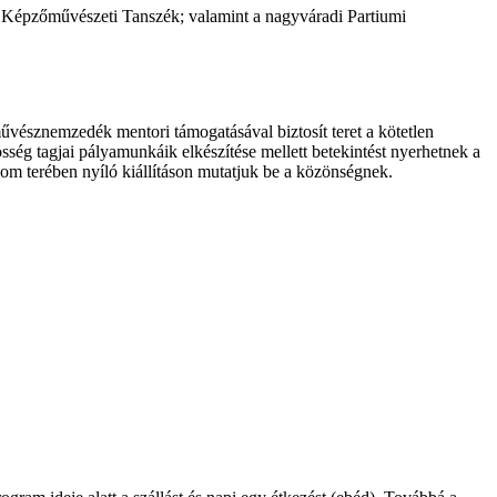
épzőművészeti Tanszék; valamint a nagyváradi Partiumi
vésznemzedék mentori támogatásával biztosít teret a kötetlen
ég tagjai pályamunkáik elkészítése mellett betekintést nyerhetnek a
m terében nyíló kiállításon mutatjuk be a közönségnek.