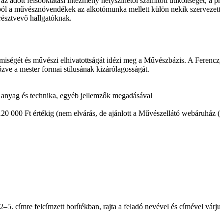
adott felsőoktatási intézmény helyszínétől számított útiköltséget, a pro
l a művésznövendékek az alkotómunka mellett külön nekik szervezett t
 résztvevő hallgatóknak.
emiségét és művészi elhivatottságát idézi meg a Művészbázis. A Feren
zve a mester formai stílusának kizárólagosságát.
, anyag és technika, egyéb jellemzők megadásával
20 000 Ft értékig (nem elvárás, de ajánlott a Művészellátó webáruház (mu
–5. címre felcímzett borítékban, rajta a feladó nevével és címével vár