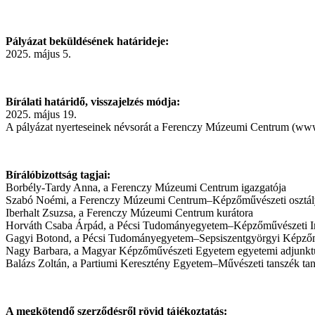
Pályázat beküldésének határideje:
2025. május 5.
Bírálati határidő, visszajelzés módja:
2025. május 19.
A pályázat nyerteseinek névsorát a Ferenczy Múzeumi Centrum (www.f
Bírálóbizottság tagjai:
Borbély-Tardy Anna, a Ferenczy Múzeumi Centrum igazgatója
Szabó Noémi, a Ferenczy Múzeumi Centrum–Képzőművészeti osztál
Iberhalt Zsuzsa, a Ferenczy Múzeumi Centrum kurátora
Horváth Csaba Árpád, a Pécsi Tudományegyetem–Képzőművészeti Int
Gagyi Botond, a Pécsi Tudományegyetem–Sepsiszentgyörgyi Képzőmű
Nagy Barbara, a Magyar Képzőművészeti Egyetem egyetemi adjunkt
Balázs Zoltán, a Partiumi Keresztény Egyetem–Művészeti tanszék ta
A megkötendő szerződésről rövid tájékoztatás: