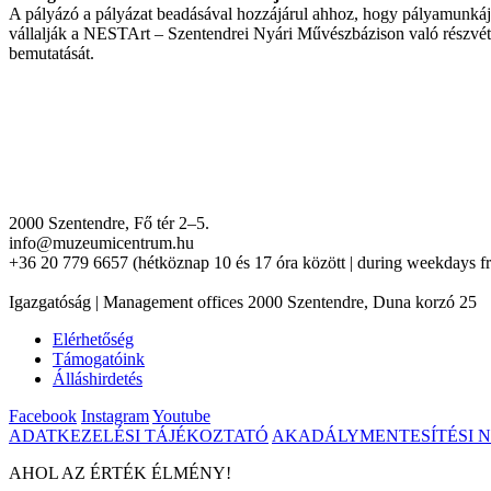
A pályázó a pályázat beadásával hozzájárul ahhoz, hogy pályamunkáját 
vállalják a NESTArt – Szentendrei Nyári Művészbázison való részvételt
bemutatását.
2000 Szentendre, Fő tér 2–5.
info@muzeumicentrum.hu
+36 20 779 6657 (hétköznap 10 és 17 óra között | during weekdays f
Igazgatóság | Management offices 2000 Szentendre, Duna korzó 25
Elérhetőség
Támogatóink
Álláshirdetés
Facebook
Instagram
Youtube
ADATKEZELÉSI TÁJÉKOZTATÓ
AKADÁLYMENTESÍTÉSI 
AHOL AZ ÉRTÉK ÉLMÉNY!