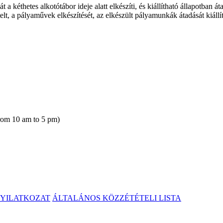
a kéthetes alkotótábor ideje alatt elkészíti, és kiállítható állapotba
, a pályaművek elkészítését, az elkészült pályamunkák átadását kiállítá
rom 10 am to 5 pm)
NYILATKOZAT
ÁLTALÁNOS KÖZZÉTÉTELI LISTA