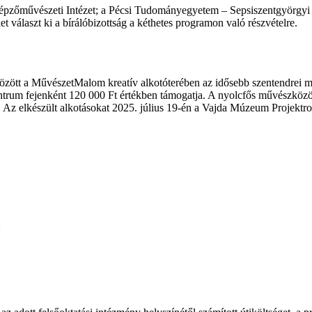
őművészeti Intézet; a Pécsi Tudományegyetem – Sepsiszentgyörgyi K
választ ki a bírálóbizottság a kéthetes programon való részvételre.
zött a MűvészetMalom kreatív alkotóterében az idősebb szentendrei mű
trum fejenként 120 000 Ft értékben támogatja. A nyolcfős művészközöss
Az elkészült alkotásokat 2025. július 19-én a Vajda Múzeum Projektroo
: