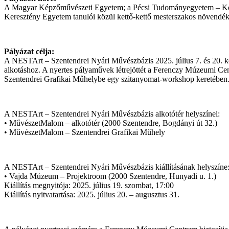
A Magyar Képzőművészeti Egyetem; a Pécsi Tudományegyetem – Képz
Keresztény Egyetem tanulói közül kettő-kettő mesterszakos növendéket 
Pályázat célja:
A NESTArt – Szentendrei Nyári Művészbázis 2025. július 7. és 20. kö
alkotáshoz. A nyertes pályaművek létrejöttét a Ferenczy Múzeumi Cen
Szentendrei Grafikai Műhelybe egy szitanyomat-workshop keretében. 
A NESTArt – Szentendrei Nyári Művészbázis alkotótér helyszínei:
• MűvészetMalom – alkotótér (2000 Szentendre, Bogdányi út 32.)
• MűvészetMalom – Szentendrei Grafikai Műhely
A NESTArt – Szentendrei Nyári Művészbázis kiállításának helyszíne
• Vajda Múzeum – Projektroom (2000 Szentendre, Hunyadi u. 1.)
Kiállítás megnyitója: 2025. július 19. szombat, 17:00
Kiállítás nyitvatartása: 2025. július 20. – augusztus 31.