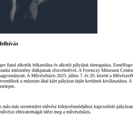
felhívás
es fiatal alkotók felkarolása és alkotói pályájuk támogatása. Ennél
oktatási intézmény diákjainak részvételével. A Ferenczy Múzeumi Centr
hagyományait. A Művészbázis 2025. július 7. és 20. között a Művésze
övendékek a múzeum által kiírt pályázat útján kerülnek kiválasztásra. A
ztelepre.
ás-más szentendrei művész kifejezésmódjához kapcsolódó pályázatokat
művészi elhivatottságát idézi meg a művészbázis.