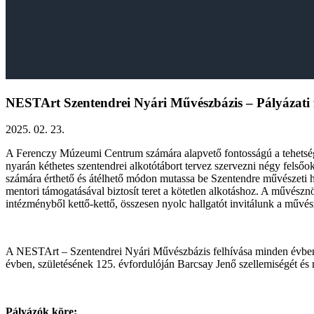
NESTArt Szentendrei Nyári Művészbázis – Pályázati 
2025. 02. 23.
A Ferenczy Múzeumi Centrum számára alapvető fontosságú a tehetség
nyarán kéthetes szentendrei alkotótábort tervez szervezni négy felső
számára érthető és átélhető módon mutassa be Szentendre művészeti 
mentori támogatásával biztosít teret a kötetlen alkotáshoz. A művészn
intézményből kettő-kettő, összesen nyolc hallgatót invitálunk a művés
A NESTArt – Szentendrei Nyári Művészbázis felhívása minden évben m
évben, születésének 125. évfordulóján Barcsay Jenő szellemiségét és 
Pályázók köre: