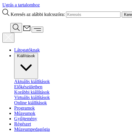
Ugrás a tartalomhoz
Keresés az alábbi kulcsszóra:
Látogatóknak
Kiállítások
Aktuális kiállítások
Előkészületben
Korábbi kiállítások
Virtuális kiállítások
Online kiállítások
Programok
Múzeumok
Gyűjtemény
Régészet
Múzeumpedagógia