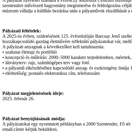
A pályázat nyertesei számára a Ferenczy Múzeumi Centrum biztosítja az 
szentendrei művészeti hagyomány megismerése és feldolgozása céljábó
múzeum vállalja a kiállítás bezárása után a pályaművek elszállítását a
Pályázati feltételek:
A 2025-ös évben, születésének 125. évfordulóján Barcsay Jenő szell
hozzákapcsolódó gazdag életművére reflektáló pályázatokat vár, mellő
A pályázati anyagnak a következőket kell tartalmaznia:
• szakmai életrajz és portfólió
• koncepció és műleírás: 2000–5000 karakter terjedelemben, méretek
• látványterv: rajz, számítógépes terv vagy fotó
• a pályamű elkészítéséhez kapcsolódó anyag- és eszközigény listája 1
• elérhetőség: postaiés elektronikus cím, telefonszám
Pályázat megjelenésének ideje:
2025. február 26.
Pályázat benyújtásának módja:
A pályázatokat egy nyomtatott példányban a 2000 Szentendre, Fő tér 2
email-címre kérjük beküldeni.