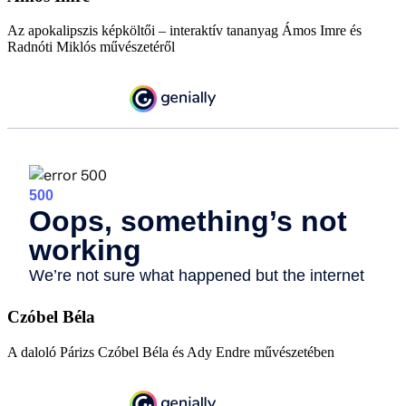
Az apokalipszis képköltői – interaktív tananyag Ámos Imre és
Radnóti Miklós művészetéről
Czóbel Béla
A daloló Párizs Czóbel Béla és Ady Endre művészetében