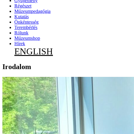
Gyűjtemény
Régészet
Múzeumpedagógia
Kutatás
Önkéntesség
Terembérlés
Rólunk
Múzeumshop
Hírek
ENGLISH
Irodalom