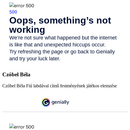
Czóbel Béla
Czóbel Béla Fiú labdával című festményének játékos elemzése