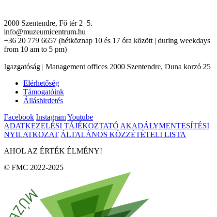
2000 Szentendre, Fő tér 2–5.
info@muzeumicentrum.hu
+36 20 779 6657 (hétköznap 10 és 17 óra között | during weekdays
from 10 am to 5 pm)
Igazgatóság | Management offices 2000 Szentendre, Duna korzó 25
Elérhetőség
Támogatóink
Álláshirdetés
Facebook
Instagram
Youtube
ADATKEZELÉSI TÁJÉKOZTATÓ
AKADÁLYMENTESÍTÉSI
NYILATKOZAT
ÁLTALÁNOS KÖZZÉTÉTELI LISTA
AHOL AZ ÉRTÉK ÉLMÉNY!
© FMC 2022-2025