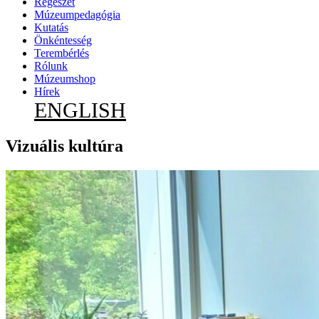
Régészet
Múzeumpedagógia
Kutatás
Önkéntesség
Terembérlés
Rólunk
Múzeumshop
Hírek
ENGLISH
Vizuális kultúra