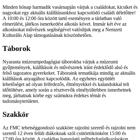
Minden hónap harmadik vasárnapján várjuk a családokat, kicsiket és
nagyokat egy aktuális kiállításunkhoz kapcsolódó családi délelőttre!
A 10:00 és 12:00 óra között tartó eseményen a tárlatban való
elmerülést, játékos ismerkedést alkotás követ. Immár két éve az
alkotásokat művészek segítségével valósítjuk meg a Nemzeti
Kulturális Alap támogatásának köszönhetően.
Táborok
Nyaranta múzeumpedagógiai táborokba várjuk a múzeumi
gyűjtemények, kiállítások és művészetek iránt érdeklődő alsó és
felső tagozatos gyerekeket. Táboraink tematikája mindig az aktuális
kiállítások anyagához kapcsolódik. Az egyhetes együttlét
lehetőséget ad olyan felfedezős, élményekkel és kalandokkal teli
időtöltésre, amely során a résztvevők elmélyültebben ismerhetnek
meg, járhatnak körbe egy számukra érdekes témát és
tudományterületet.
Szakkör
Az FMC tehetséggondozó szakköre rajzolni szerető és rajzolni nem
szerető 12 éven felüli diákoknak szól csütörtökönként 15:00 és
17:00 óra között. A családias hangulatú műhelyfoglalkozásokon