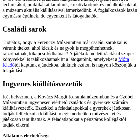
technikákat, praktikákat tanulunk, kreatívkodunk és műalkotásokkal,
a múzeum aktuális kiállításaival ismerkedünk. A foglalkozások lazán
egymásra épülnek, de egyenként is látogathatók.
Családi sarok
Tudtátok, hogy a Ferenczy Múzeumban már családi sarokkal is
várunk titeket, ahol kicsik és nagyok is megpihenhetnek,
rajzolhatnak, kikapcsolódhatnak? A játékok mellett ráadásul szuper
könyvekkel is találkozhatnak itt a látogatóink, amelyeket a
Móra
Kiadó
tól kaptunk ajándékba, akiknek ezúton is nagyon köszönjük a
felajánlást!
Ingyenes kiállításvezetők
Két helyszínen, a Kovács Margit Kerámiamúzeumban és a Czóbel
Múzeumban ingyenesen elérhető családok és gyerekek számára
kiállításvezetők. Ezzekkel a feladatlapokkal a gyerekek játékosan
tudják felfedezni a kiállítást, megismerhetik a művészeket és
játékosan tanulhatnak. A feladatlapokat a pénztáros kollégáktól
tudják elkérni.
Általános elérhetőség: