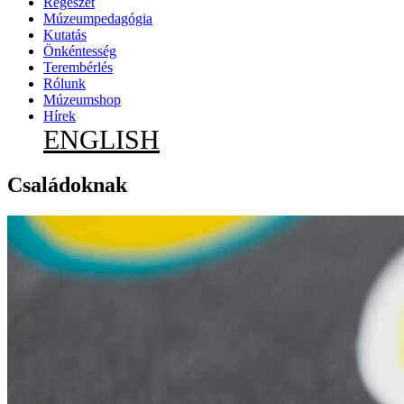
Régészet
Múzeumpedagógia
Kutatás
Önkéntesség
Terembérlés
Rólunk
Múzeumshop
Hírek
ENGLISH
Családoknak