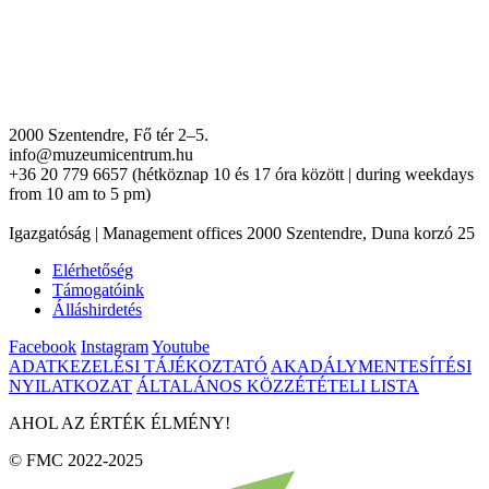
2000 Szentendre, Fő tér 2–5.
info@muzeumicentrum.hu
+36 20 779 6657 (hétköznap 10 és 17 óra között | during weekdays
from 10 am to 5 pm)
Igazgatóság | Management offices 2000 Szentendre, Duna korzó 25
Elérhetőség
Támogatóink
Álláshirdetés
Facebook
Instagram
Youtube
ADATKEZELÉSI TÁJÉKOZTATÓ
AKADÁLYMENTESÍTÉSI
NYILATKOZAT
ÁLTALÁNOS KÖZZÉTÉTELI LISTA
AHOL AZ ÉRTÉK ÉLMÉNY!
© FMC 2022-2025