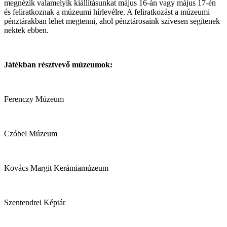
megnézik valamelyik kiállításunkat május 16-án vagy május 17-én
és feliratkoznak a múzeumi hírlevélre. A feliratkozást a múzeumi
pénztárakban lehet megtenni, ahol pénztárosaink szívesen segítenek
nektek ebben.
Játékban résztvevő múzeumok:
Ferenczy Múzeum
Czóbel Múzeum
Kovács Margit Kerámiamúzeum
Szentendrei Képtár