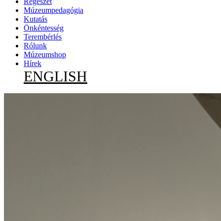
Régészet
Múzeumpedagógia
Kutatás
Önkéntesség
Terembérlés
Rólunk
Múzeumshop
Hírek
ENGLISH