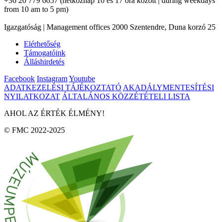
+36 20 779 6657 (hétköznap 10 és 17 óra között | during weekdays
from 10 am to 5 pm)
Igazgatóság | Management offices 2000 Szentendre, Duna korzó 25
Elérhetőség
Támogatóink
Álláshirdetés
Facebook
Instagram
Youtube
ADATKEZELÉSI TÁJÉKOZTATÓ
AKADÁLYMENTESÍTÉSI
NYILATKOZAT
ÁLTALÁNOS KÖZZÉTÉTELI LISTA
AHOL AZ ÉRTÉK ÉLMÉNY!
© FMC 2022-2025