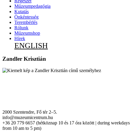
Régészet
Múzeumpedagógia
Kutatás
Önkéntesség
Terembérlés
Rólunk
Múzeumshop
Hírek
ENGLISH
Zandler Krisztián
2000 Szentendre, Fő tér 2–5.
info@muzeumicentrum.hu
+36 20 779 6657 (hétköznap 10 és 17 óra között | during weekdays
from 10 am to 5 pm)