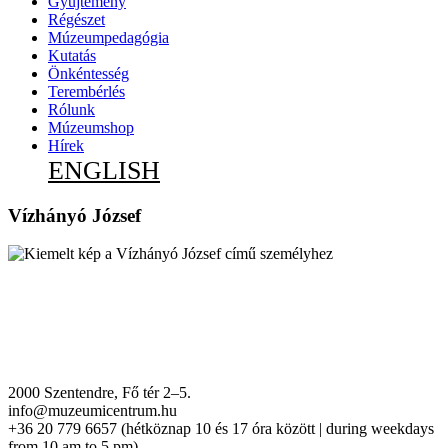
Gyűjtemény
Régészet
Múzeumpedagógia
Kutatás
Önkéntesség
Terembérlés
Rólunk
Múzeumshop
Hírek
ENGLISH
Vízhányó József
2000 Szentendre, Fő tér 2–5.
info@muzeumicentrum.hu
+36 20 779 6657 (hétköznap 10 és 17 óra között | during weekdays
from 10 am to 5 pm)