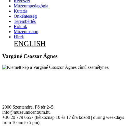
Régészet
Múzeumpedagógia
Kutatás
Önkéntesség
Terembérlés
Rólunk
Múzeumshop
Hírek
ENGLISH
Vargáné Csoszor Ágnes
2000 Szentendre, Fő tér 2–5.
info@muzeumicentrum.hu
+36 20 779 6657 (hétköznap 10 és 17 óra között | during weekdays
from 10 am to 5 pm)