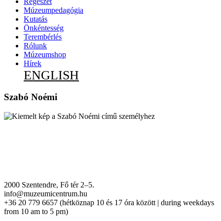
Régészet
Múzeumpedagógia
Kutatás
Önkéntesség
Terembérlés
Rólunk
Múzeumshop
Hírek
ENGLISH
Szabó Noémi
2000 Szentendre, Fő tér 2–5.
info@muzeumicentrum.hu
+36 20 779 6657 (hétköznap 10 és 17 óra között | during weekdays
from 10 am to 5 pm)