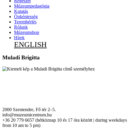
Régészet
Múzeumpedagógia
Kutatás
Önkéntesség
Terembérlés
Rólunk
Múzeumshop
Hírek
ENGLISH
Muladi Brigitta
2000 Szentendre, Fő tér 2–5.
info@muzeumicentrum.hu
+36 20 779 6657 (hétköznap 10 és 17 óra között | during weekdays
from 10 am to 5 pm)