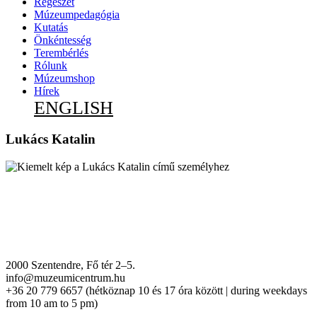
Régészet
Múzeumpedagógia
Kutatás
Önkéntesség
Terembérlés
Rólunk
Múzeumshop
Hírek
ENGLISH
Lukács Katalin
2000 Szentendre, Fő tér 2–5.
info@muzeumicentrum.hu
+36 20 779 6657 (hétköznap 10 és 17 óra között | during weekdays
from 10 am to 5 pm)