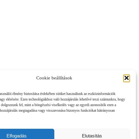
Cookie beállítások
asználói élmény biztosítása érdekében sütiket használunk az eszközinformációk
vagy elérésére. Ezen technológiákhoz való hozzájárulás lehetővé teszi számunkra, hogy
 dolgozzunk fel, mint a böngészési viselkedés vagy az egyedi azonosítók ezen a
hozzájárulás megtagadása vagy visszavonása bizonyos funkciókat hátrányosan
Elfogadás
Elutasítás