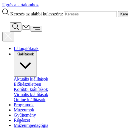
Ugrás a tartalomhoz
Keresés az alábbi kulcsszóra:
Látogatóknak
Kiállítások
Aktuális kiállítások
Előkészületben
Korábbi kiállítások
Virtuális kiállítások
Online kiállítások
Programok
Múzeumok
Gyűjtemény
Régészet
Múzeumpedagógia