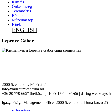
Kutatás
Önkéntesség
Terembérlés
Rólunk
Múzeumshop
Hírek
ENGLISH
Lepenye Gábor
2000 Szentendre, Fő tér 2–5.
info@muzeumicentrum.hu
+36 20 779 6657 (hétköznap 10 és 17 óra között | during weekdays f
Igazgatóság | Management offices 2000 Szentendre, Duna korzó 25
Elérhetőség