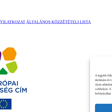
NYILATKOZAT
ÁLTALÁNOS KÖZZÉTÉTELI LISTA
A legjobb felh
tárolására és/
olyan adatokat
webhelyen. A 
befolyásolhat.