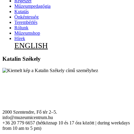
Régészet
Múzeumpedagógia
Kutatás
Önkéntesség
Terembérlés
Rólunk
Múzeumshop
Hírek
ENGLISH
Katalin Székely
2000 Szentendre, Fő tér 2–5.
info@muzeumicentrum.hu
+36 20 779 6657 (hétköznap 10 és 17 óra között | during weekdays
from 10 am to 5 pm)