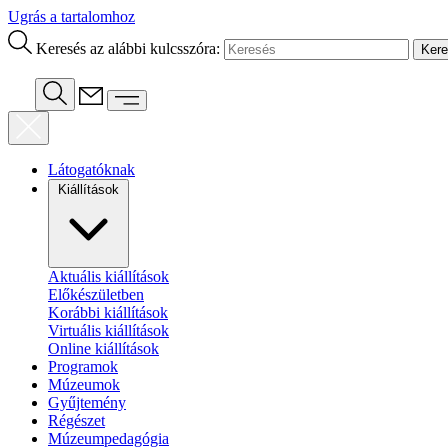
Ugrás a tartalomhoz
Keresés az alábbi kulcsszóra:
Látogatóknak
Kiállítások
Aktuális kiállítások
Előkészületben
Korábbi kiállítások
Virtuális kiállítások
Online kiállítások
Programok
Múzeumok
Gyűjtemény
Régészet
Múzeumpedagógia