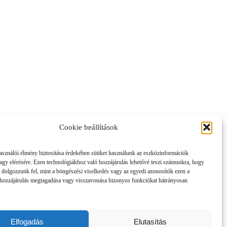
Cookie beállítások
asználói élmény biztosítása érdekében sütiket használunk az eszközinformációk
vagy elérésére. Ezen technológiákhoz való hozzájárulás lehetővé teszi számunkra, hogy
 dolgozzunk fel, mint a böngészési viselkedés vagy az egyedi azonosítók ezen a
hozzájárulás megtagadása vagy visszavonása bizonyos funkciókat hátrányosan
Elfogadás
Elutasítás