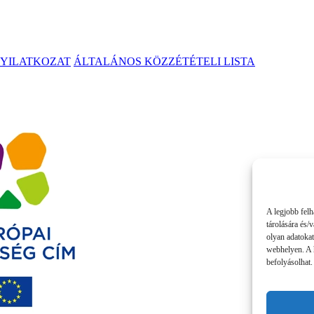
NYILATKOZAT
ÁLTALÁNOS KÖZZÉTÉTELI LISTA
A legjobb felh
tárolására és/
olyan adatokat
webhelyen. A 
befolyásolhat.