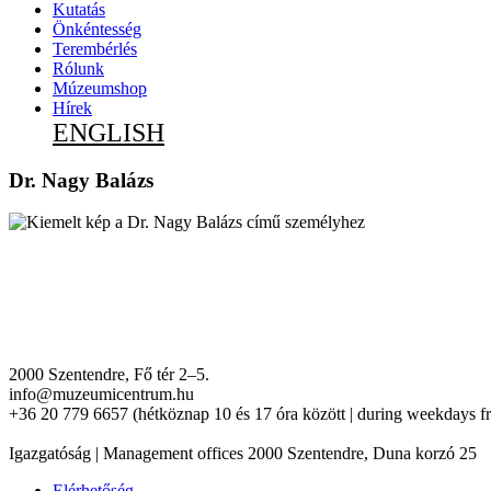
Kutatás
Önkéntesség
Terembérlés
Rólunk
Múzeumshop
Hírek
ENGLISH
Dr. Nagy Balázs
2000 Szentendre, Fő tér 2–5.
info@muzeumicentrum.hu
+36 20 779 6657 (hétköznap 10 és 17 óra között | during weekdays f
Igazgatóság | Management offices 2000 Szentendre, Duna korzó 25
Elérhetőség