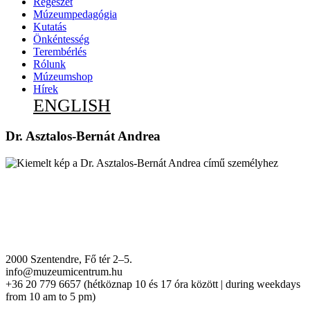
Régészet
Múzeumpedagógia
Kutatás
Önkéntesség
Terembérlés
Rólunk
Múzeumshop
Hírek
ENGLISH
Dr. Asztalos-Bernát Andrea
2000 Szentendre, Fő tér 2–5.
info@muzeumicentrum.hu
+36 20 779 6657 (hétköznap 10 és 17 óra között | during weekdays
from 10 am to 5 pm)