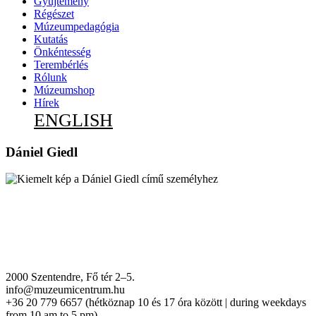
Gyűjtemény
Régészet
Múzeumpedagógia
Kutatás
Önkéntesség
Terembérlés
Rólunk
Múzeumshop
Hírek
ENGLISH
Dániel Giedl
2000 Szentendre, Fő tér 2–5.
info@muzeumicentrum.hu
+36 20 779 6657 (hétköznap 10 és 17 óra között | during weekdays
from 10 am to 5 pm)