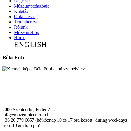
Régészet
Múzeumpedagógia
Kutatás
Önkéntesség
Terembérlés
Rólunk
Múzeumshop
Hírek
ENGLISH
Béla Fühl
2000 Szentendre, Fő tér 2–5.
info@muzeumicentrum.hu
+36 20 779 6657 (hétköznap 10 és 17 óra között | during weekdays
from 10 am to 5 pm)